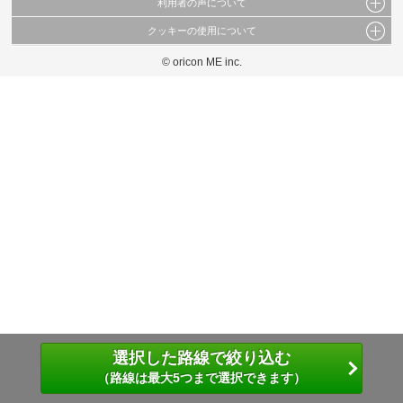
利用者の声について
当サイトで公開されている情報（文字、写真、イラスト、画像データ等）及びこれらの配
置・編集および構造などについての著作権は株式会社oricon MEに帰属しております。
クッキーの使用について
当サイトに掲載している内容はすべてサービスの利用者が提出された見解・感想です。
これらの情報を権利者の許可なく無断転載・複製などの二次利用を行うことは固く禁じて
弊社が内容について正確性を含め一切保証するものではありません。
おります。
© oricon ME inc.
このサイトでは Cookie を使用して、ユーザーに合わせたコンテンツや広告の表示、ソー
弊社の見解・ 意見ではないことをご理解いただいた上でご覧ください。
シャル メディア機能の提供、広告の表示回数やクリック数の測定を行っています。
また、ユーザーによるサイトの利用状況についても情報を収集し、ソーシャル メディア
や広告配信、データ解析の各パートナーに提供しています。
各パートナーは、この情報とユーザーが各パートナーに提供した他の情報や、ユーザーが
各パートナーのサービスを使用したときに収集した他の情報を組み合わせて使用すること
があります。
選択した路線で絞り込む
（路線は最大5つまで選択できます）