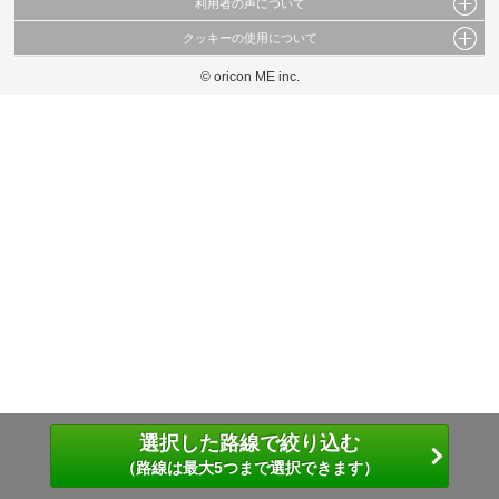
利用者の声について
当サイトで公開されている情報（文字、写真、イラスト、画像データ等）及びこれらの配
置・編集および構造などについての著作権は株式会社oricon MEに帰属しております。
クッキーの使用について
当サイトに掲載している内容はすべてサービスの利用者が提出された見解・感想です。
これらの情報を権利者の許可なく無断転載・複製などの二次利用を行うことは固く禁じて
弊社が内容について正確性を含め一切保証するものではありません。
おります。
© oricon ME inc.
このサイトでは Cookie を使用して、ユーザーに合わせたコンテンツや広告の表示、ソー
弊社の見解・ 意見ではないことをご理解いただいた上でご覧ください。
シャル メディア機能の提供、広告の表示回数やクリック数の測定を行っています。
また、ユーザーによるサイトの利用状況についても情報を収集し、ソーシャル メディア
や広告配信、データ解析の各パートナーに提供しています。
各パートナーは、この情報とユーザーが各パートナーに提供した他の情報や、ユーザーが
各パートナーのサービスを使用したときに収集した他の情報を組み合わせて使用すること
があります。
選択した路線で絞り込む
（路線は最大5つまで選択できます）