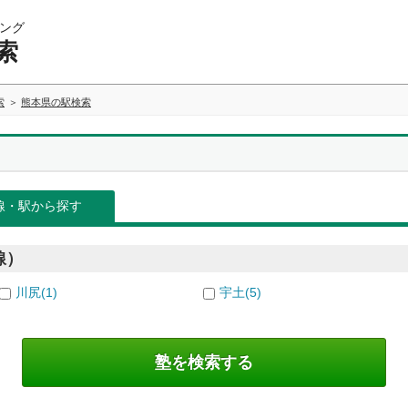
ング
索
索
熊本県の駅検索
線・駅から探す
線）
川尻(1)
宇土(5)