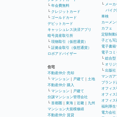
└
メーカ
└
年会費無料
バイク
└
クレジットカード
車検
└
ゴールドカード
カーメン
デビットカード
カフェ
キャッシュレス決済アプリ
定額制動
暗号資産取引所
子ども写
└
現物取引（仮想通貨）
電子書籍
└
証拠金取引（仮想通貨）
電子コミ
ロボアドバイザー
└
総合型
└
オリジ
住宅
└
出版社
不動産仲介 売却
マンガア
└
マンション
｜
戸建て
｜
土地
ブランド
不動産仲介 購入
オフィス
└
マンション
｜
戸建て
オフィス
分譲マンション管理会社
オフィス
└
首都圏
｜
東海
｜
近畿
｜
九州
福利厚生
マンション大規模修繕
電力会社
不動産仲介 賃貸