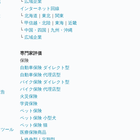
職
└
広域企業
インターネット回線
遣
└
北海道
｜
東北
｜
関東
└
甲信越・北陸
｜
東海
｜
近畿
ス
└
中国・四国
｜
九州・沖縄
└
広域企業
専門家評価
ト
保険
自動車保険 ダイレクト型
自動車保険 代理店型
バイク保険 ダイレクト型
バイク保険 代理店型
広告
火災保険
学資保険
ペット保険
ペット保険 小型犬
ペット保険 猫
トツール
医療保険商品
└
終身型
｜
定期型