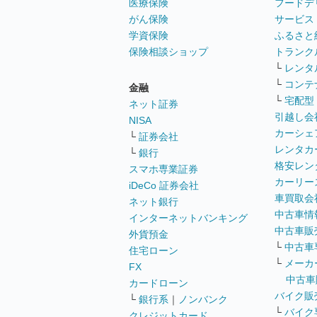
医療保険
フードデ
がん保険
サービス
学資保険
ふるさと
保険相談ショップ
トランク
└
レンタ
└
コンテ
金融
└
宅配型
ネット証券
引越し会
NISA
カーシェ
└
証券会社
レンタカ
└
銀行
格安レン
スマホ専業証券
カーリー
iDeCo 証券会社
車買取会
ネット銀行
中古車情
インターネットバンキング
中古車販
外貨預金
└
中古車
住宅ローン
└
メーカ
FX
中古車
カードローン
バイク販
└
銀行系
｜
ノンバンク
└
バイク
クレジットカード