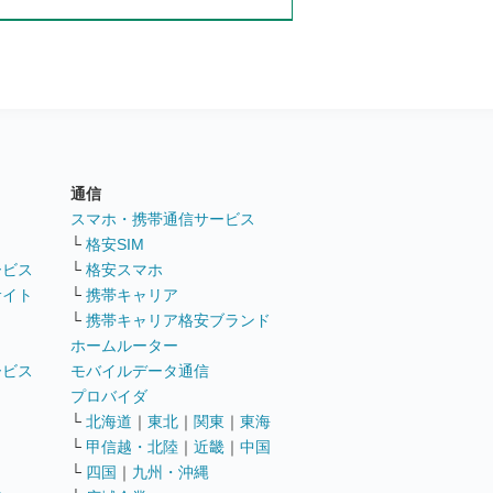
通信
ト
スマホ・携帯通信サービス
└
格安SIM
ービス
└
格安スマホ
サイト
└
携帯キャリア
└
携帯キャリア格安ブランド
ホームルーター
ービス
モバイルデータ通信
ト
プロバイダ
└
北海道
｜
東北
｜
関東
｜
東海
└
甲信越・北陸
｜
近畿
｜
中国
└
四国
｜
九州・沖縄