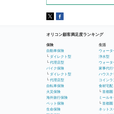
オリコン顧客満足度ランキング
保険
生活
自動車保険
ウォータ
└
ダイレクト型
浄水型
└
代理店型
ウォータ
バイク保険
家事代行
└
ダイレクト型
ハウスク
└
代理店型
コインラ
自転車保険
食材宅配
火災保険
└
首都圏
海外旅行保険
ミールキ
ペット保険
└
首都圏
生命保険
ネットス