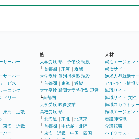
塾
人材
ーサーバー
大学受験 塾・予備校 現役
就活エージェン
└
首都圏
｜
東海
｜
近畿
就活サイト
ーサーバー
大学受験 個別指導塾 現役
逆求人型就活サ
サービス
└
首都圏
｜
東海
｜
近畿
アルバイト情報
リーニング
大学受験 難関大学特化型 現役
転職サイト
ンドリー
└
首都圏
転職サイト 女性
大学受験 映像授業
転職スカウトサ
｜
東海
｜
近畿
高校受験 塾
転職エージェン
ット
└
北海道
｜
東北
｜
北関東
看護師転職
｜
東海
｜
近畿
└
首都圏
｜
甲信越・北陸
介護転職
ーパー
└
東海
｜
近畿
｜
中国・四国
ハイクラス・