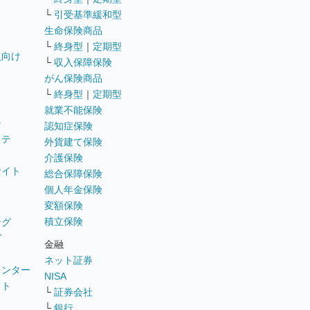
└
引受基準緩和型
生命保険商品
└
終身型
｜
定期型
員向け
└
収入保障保険
がん保険商品
└
終身型
｜
定期型
就業不能保険
テ
認知症保険
ステ
外貨建て保険
介護保険
サイト
総合保障保険
個人年金保険
変額保険
積立保険
ング
グ
金融
ネット証券
ウンター
NISA
イト
└
証券会社
リ
└
銀行