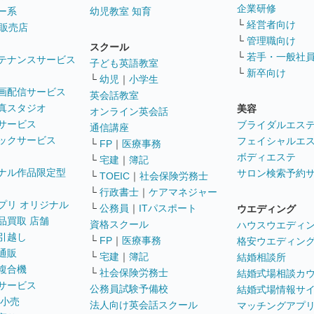
企業研修
ー系
幼児教室 知育
└
経営者向け
販売店
└
管理職向け
スクール
└
若手・一般社
テナンスサービス
子ども英語教室
└
新卒向け
└
幼児
｜
小学生
画配信サービス
英会話教室
真スタジオ
美容
オンライン英会話
サービス
ブライダルエス
通信講座
ックサービス
フェイシャルエ
└
FP
｜
医療事務
ボディエステ
└
宅建
｜
簿記
ナル作品限定型
サロン検索予約
└
TOEIC
｜
社会保険労務士
└
行政書士
｜
ケアマネジャー
プリ オリジナル
└
公務員
｜
ITパスポート
ウエディング
品買取 店舗
資格スクール
ハウスウエディ
引越し
└
FP
｜
医療事務
格安ウエディン
通販
└
宅建
｜
簿記
結婚相談所
複合機
└
社会保険労務士
結婚式場相談カ
サービス
公務員試験予備校
結婚式場情報サ
 小売
法人向け英会話スクール
マッチングアプ