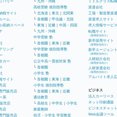
リバリー
└
九州・沖縄
ミドルクラス転
高校受験 個別指導塾
派遣会社
納税サイト
└
北海道
｜
東北
｜
北関東
工場・製造業派
ルーム
└
首都圏
｜
甲信越・北陸
派遣求人サイト
ル収納スペース
└
東海
｜
近畿
｜
中国・四国
求人情報サービ
ナ
└
九州・沖縄
転職サイト
（採用担当向け）
中学受験 塾
新卒採用サイト
社
└
首都圏
｜
東海
｜
近畿
（採用担当向け）
アリング
中学受験 個別指導塾
新卒エージェン
（採用担当向け）
ー
└
首都圏
人材紹介会社
タカー
公立中高一貫校対策 塾
（採用担当向け）
ス
└
首都圏
人材派遣会社
（採用担当向け）
社
小学生 塾
アルバイト求人
報サイト
└
首都圏
｜
東海
｜
近畿
売店
小学生 個別指導塾
ビジネス
専門販売店
└
首都圏
｜
東海
｜
近畿
法人カーリース
ー系
通信教育
ネット印刷通販
販売店
└
高校生
｜
中学生
｜
小学生
ビジネスチャッ
売店
家庭教師
Web会議ツール
専門販売店
幼児・小学生 学習教室