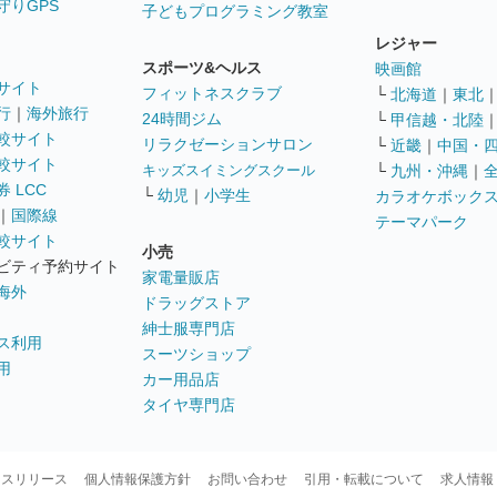
守りGPS
子どもプログラミング教室
レジャー
スポーツ&ヘルス
映画館
サイト
フィットネスクラブ
└
北海道
｜
東北
行
｜
海外旅行
24時間ジム
└
甲信越・北陸
較サイト
リラクゼーションサロン
└
近畿
｜
中国・
較サイト
キッズスイミングスクール
└
九州・沖縄
｜
 LCC
└
幼児
｜
小学生
カラオケボック
｜
国際線
テーマパーク
較サイト
小売
ビティ予約サイト
家電量販店
海外
ドラッグストア
紳士服専門店
ス利用
スーツショップ
用
カー用品店
タイヤ専門店
ースリリース
個人情報保護方針
お問い合わせ
引用・転載について
求人情報