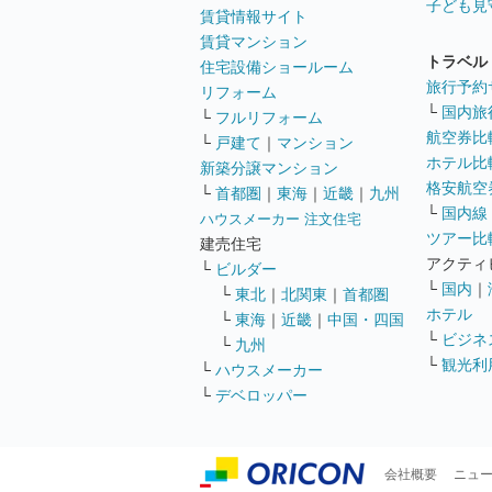
子ども見
賃貸情報サイト
賃貸マンション
トラベル
住宅設備ショールーム
旅行予約
リフォーム
└
国内旅
└
フルリフォーム
航空券比
└
戸建て
｜
マンション
ホテル比
新築分譲マンション
格安航空券
└
首都圏
｜
東海
｜
近畿
｜
九州
└
国内線
ハウスメーカー 注文住宅
ツアー比
建売住宅
アクティ
└
ビルダー
└
国内
｜
└
東北
｜
北関東
｜
首都圏
ホテル
└
東海
｜
近畿
｜
中国・四国
└
ビジネ
└
九州
└
観光利
└
ハウスメーカー
└
デベロッパー
会社概要
ニュ