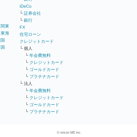
iDeCo
└
証券会社
└
銀行
｜
関東
FX
｜
東海
住宅ローン
四国
クレジットカード
全国
└ 個人
ス
└
年会費無料
└
クレジットカード
└
ゴールドカード
└
プラチナカード
└ 法人
└
年会費無料
└
クレジットカード
└
ゴールドカード
└
プラチナカード
© oricon ME inc.