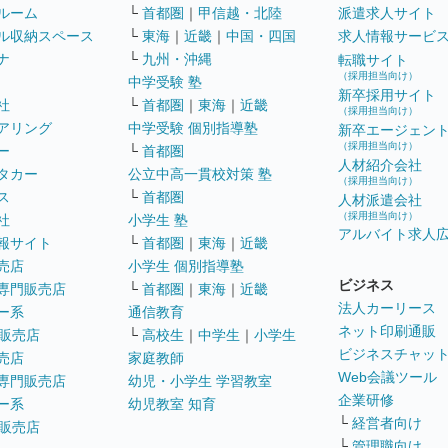
ルーム
└
首都圏
｜
甲信越・北陸
派遣求人サイト
ル収納スペース
└
東海
｜
近畿
｜
中国・四国
求人情報サービ
ナ
└
九州・沖縄
転職サイト
（採用担当向け）
中学受験 塾
新卒採用サイト
社
└
首都圏
｜
東海
｜
近畿
（採用担当向け）
アリング
中学受験 個別指導塾
新卒エージェン
（採用担当向け）
ー
└
首都圏
人材紹介会社
タカー
公立中高一貫校対策 塾
（採用担当向け）
ス
└
首都圏
人材派遣会社
（採用担当向け）
社
小学生 塾
アルバイト求人
報サイト
└
首都圏
｜
東海
｜
近畿
売店
小学生 個別指導塾
ビジネス
専門販売店
└
首都圏
｜
東海
｜
近畿
法人カーリース
ー系
通信教育
ネット印刷通販
販売店
└
高校生
｜
中学生
｜
小学生
ビジネスチャッ
売店
家庭教師
Web会議ツール
専門販売店
幼児・小学生 学習教室
企業研修
ー系
幼児教室 知育
└
経営者向け
販売店
└
管理職向け