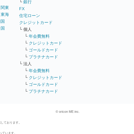
└
銀行
｜
関東
FX
｜
東海
住宅ローン
四国
クレジットカード
全国
└ 個人
ス
└
年会費無料
└
クレジットカード
└
ゴールドカード
└
プラチナカード
└ 法人
└
年会費無料
└
クレジットカード
└
ゴールドカード
└
プラチナカード
© oricon ME inc.
属しております。
行っています。