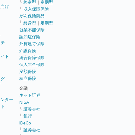
└
終身型
｜
定期型
員向け
└
収入保障保険
がん保険商品
└
終身型
｜
定期型
就業不能保険
テ
認知症保険
ステ
外貨建て保険
介護保険
サイト
総合保障保険
個人年金保険
変額保険
積立保険
ング
グ
金融
ネット証券
ウンター
NISA
イト
└
証券会社
リ
└
銀行
iDeCo
└
証券会社