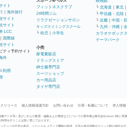
スポーツ&ヘルス
映画館
サイト
フィットネスクラブ
└
北海道
｜
東北
行
｜
海外旅行
24時間ジム
└
甲信越・北陸
較サイト
リラクゼーションサロン
└
近畿
｜
中国・
較サイト
キッズスイミングスクール
└
九州・沖縄
｜
 LCC
└
幼児
｜
小学生
カラオケボック
｜
国際線
テーマパーク
較サイト
小売
ビティ予約サイト
家電量販店
海外
ドラッグストア
紳士服専門店
ス利用
スーツショップ
用
カー用品店
タイヤ専門店
ースリリース
個人情報保護方針
お問い合わせ
引用・転載について
求人情報
データ等）及びこれらの配置・編集および構造などについての著作権は株式会社oricon MEに帰
次利用を行うことは固く禁じております。
せたコンテンツや広告の表示、ソーシャル メディア機能の提供、広告の表示回数やクリック数の測定を