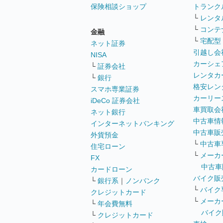
保険相談ショップ
トランク
└
レンタ
└
コンテ
金融
└
宅配型
ネット証券
引越し会
NISA
カーシェ
└
証券会社
レンタカ
└
銀行
格安レン
スマホ専業証券
カーリー
iDeCo 証券会社
車買取会
ネット銀行
中古車情
インターネットバンキング
中古車販
外貨預金
└
中古車
住宅ローン
└
メーカ
FX
中古車
カードローン
バイク販
└
銀行系
｜
ノンバンク
└
バイク
クレジットカード
└
メーカ
└
年会費無料
バイク
└
クレジットカード