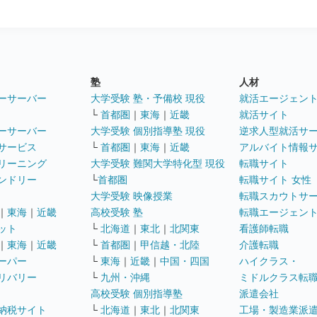
塾
人材
ーサーバー
大学受験 塾・予備校 現役
就活エージェン
└
首都圏
｜
東海
｜
近畿
就活サイト
ーサーバー
大学受験 個別指導塾 現役
逆求人型就活サ
サービス
└
首都圏
｜
東海
｜
近畿
アルバイト情報
リーニング
大学受験 難関大学特化型 現役
転職サイト
ンドリー
└
首都圏
転職サイト 女性
大学受験 映像授業
転職スカウトサ
｜
東海
｜
近畿
高校受験 塾
転職エージェン
ット
└
北海道
｜
東北
｜
北関東
看護師転職
｜
東海
｜
近畿
└
首都圏
｜
甲信越・北陸
介護転職
ーパー
└
東海
｜
近畿
｜
中国・四国
ハイクラス・
リバリー
└
九州・沖縄
ミドルクラス転
高校受験 個別指導塾
派遣会社
納税サイト
└
北海道
｜
東北
｜
北関東
工場・製造業派