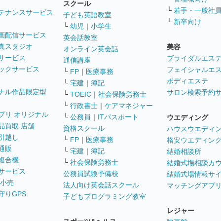
スクール
└
若手・一般社
テナンスサービス
子ども英語教室
└
新卒向け
└
幼児
｜
小学生
画配信サービス
英会話教室
真スタジオ
美容
オンライン英会話
サービス
ブライダルエス
通信講座
ックサービス
フェイシャルエ
└
FP
｜
医療事務
ボディエステ
└
宅建
｜
簿記
ナル作品限定型
サロン検索予約
└
TOEIC
｜
社会保険労務士
└
行政書士
｜
ケアマネジャー
プリ オリジナル
└
公務員
｜
ITパスポート
ウエディング
品買取 店舗
資格スクール
ハウスウエディ
引越し
└
FP
｜
医療事務
格安ウエディン
通販
└
宅建
｜
簿記
結婚相談所
複合機
└
社会保険労務士
結婚式場相談カ
サービス
公務員試験予備校
結婚式場情報サ
 小売
法人向け英会話スクール
マッチングアプ
守りGPS
子どもプログラミング教室
レジャー