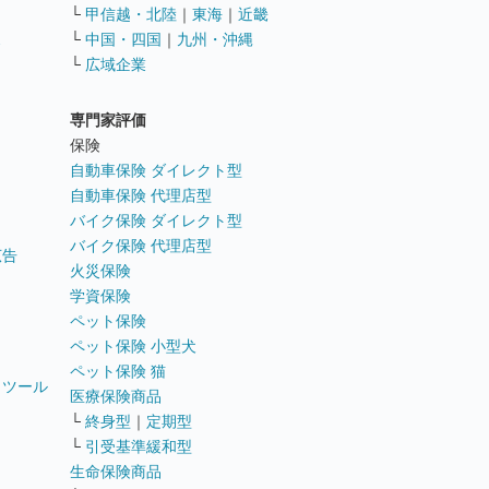
└
甲信越・北陸
｜
東海
｜
近畿
ス
└
中国・四国
｜
九州・沖縄
└
広域企業
専門家評価
ト
保険
自動車保険 ダイレクト型
自動車保険 代理店型
バイク保険 ダイレクト型
バイク保険 代理店型
広告
火災保険
学資保険
ペット保険
ペット保険 小型犬
ペット保険 猫
トツール
医療保険商品
└
終身型
｜
定期型
└
引受基準緩和型
生命保険商品