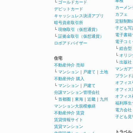
車検
└
ゴールドカード
カーメン
デビットカード
カフェ
キャッシュレス決済アプリ
定額制動
暗号資産取引所
子ども写
└
現物取引（仮想通貨）
電子書籍
└
証拠金取引（仮想通貨）
電子コミ
ロボアドバイザー
└
総合型
└
オリジ
住宅
└
出版社
不動産仲介 売却
マンガア
└
マンション
｜
戸建て
｜
土地
ブランド
不動産仲介 購入
オフィス
└
マンション
｜
戸建て
オフィス
分譲マンション管理会社
オフィス
└
首都圏
｜
東海
｜
近畿
｜
九州
福利厚生
マンション大規模修繕
電力会社
不動産仲介 賃貸
子ども見
賃貸情報サイト
賃貸マンション
トラベル