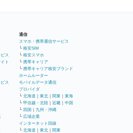
通信
ト
スマホ・携帯通信サービス
└
格安SIM
ービス
└
格安スマホ
サイト
└
携帯キャリア
└
携帯キャリア格安ブランド
ホームルーター
ービス
モバイルデータ通信
ト
プロバイダ
└
北海道
｜
東北
｜
関東
｜
東海
└
甲信越・北陸
｜
近畿
｜
中国
└
四国
｜
九州・沖縄
職
└
広域企業
インターネット回線
遣
└
北海道
｜
東北
｜
関東