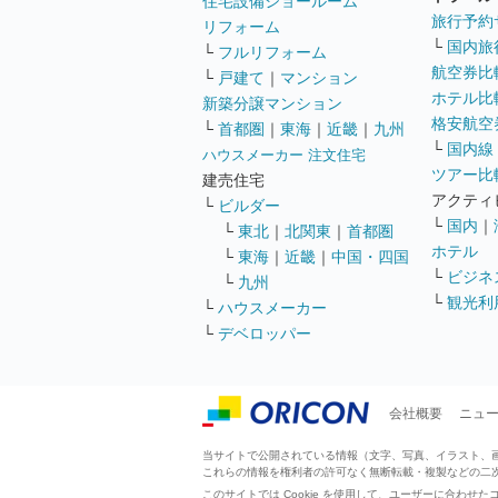
住宅設備ショールーム
旅行予約
リフォーム
└
国内旅
└
フルリフォーム
航空券比
└
戸建て
｜
マンション
ホテル比
新築分譲マンション
格安航空券
└
首都圏
｜
東海
｜
近畿
｜
九州
└
国内線
ハウスメーカー 注文住宅
ツアー比
建売住宅
アクティ
└
ビルダー
└
国内
｜
└
東北
｜
北関東
｜
首都圏
ホテル
└
東海
｜
近畿
｜
中国・四国
└
ビジネ
└
九州
└
観光利
└
ハウスメーカー
└
デベロッパー
会社概要
ニュ
当サイトで公開されている情報（文字、写真、イラスト、画像
これらの情報を権利者の許可なく無断転載・複製などの二
このサイトでは Cookie を使用して、ユーザーに合わ