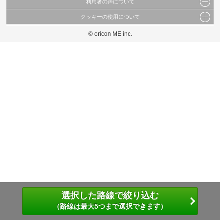
利用者の声について
当サイトで公開されている情報（文字、写真、イラスト、画像データ等）及びこれらの配
置・編集および構造などについての著作権は株式会社oricon MEに帰属しております。
クッキーの使用について
当サイトに掲載している内容はすべてサービスの利用者が提出された見解・感想です。
これらの情報を権利者の許可なく無断転載・複製などの二次利用を行うことは固く禁じて
弊社が内容について正確性を含め一切保証するものではありません。
おります。
© oricon ME inc.
このサイトでは Cookie を使用して、ユーザーに合わせたコンテンツや広告の表示、ソー
弊社の見解・ 意見ではないことをご理解いただいた上でご覧ください。
シャル メディア機能の提供、広告の表示回数やクリック数の測定を行っています。
また、ユーザーによるサイトの利用状況についても情報を収集し、ソーシャル メディア
や広告配信、データ解析の各パートナーに提供しています。
各パートナーは、この情報とユーザーが各パートナーに提供した他の情報や、ユーザーが
各パートナーのサービスを使用したときに収集した他の情報を組み合わせて使用すること
があります。
選択した路線で絞り込む
（路線は最大5つまで選択できます）