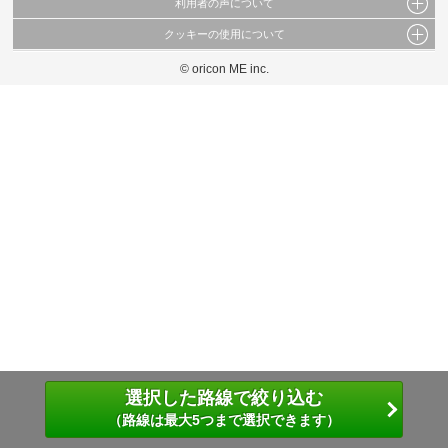
利用者の声について
当サイトで公開されている情報（文字、写真、イラスト、画像データ等）及びこれらの配
置・編集および構造などについての著作権は株式会社oricon MEに帰属しております。
クッキーの使用について
当サイトに掲載している内容はすべてサービスの利用者が提出された見解・感想です。
これらの情報を権利者の許可なく無断転載・複製などの二次利用を行うことは固く禁じて
弊社が内容について正確性を含め一切保証するものではありません。
おります。
© oricon ME inc.
このサイトでは Cookie を使用して、ユーザーに合わせたコンテンツや広告の表示、ソー
弊社の見解・ 意見ではないことをご理解いただいた上でご覧ください。
シャル メディア機能の提供、広告の表示回数やクリック数の測定を行っています。
また、ユーザーによるサイトの利用状況についても情報を収集し、ソーシャル メディア
や広告配信、データ解析の各パートナーに提供しています。
各パートナーは、この情報とユーザーが各パートナーに提供した他の情報や、ユーザーが
各パートナーのサービスを使用したときに収集した他の情報を組み合わせて使用すること
があります。
選択した路線で絞り込む
（路線は最大5つまで選択できます）