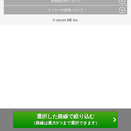
利用者の声について
当サイトで公開されている情報（文字、写真、イラスト、画像データ等）及びこれらの配
置・編集および構造などについての著作権は株式会社oricon MEに帰属しております。
クッキーの使用について
当サイトに掲載している内容はすべてサービスの利用者が提出された見解・感想です。
これらの情報を権利者の許可なく無断転載・複製などの二次利用を行うことは固く禁じて
弊社が内容について正確性を含め一切保証するものではありません。
おります。
© oricon ME inc.
このサイトでは Cookie を使用して、ユーザーに合わせたコンテンツや広告の表示、ソー
弊社の見解・ 意見ではないことをご理解いただいた上でご覧ください。
シャル メディア機能の提供、広告の表示回数やクリック数の測定を行っています。
また、ユーザーによるサイトの利用状況についても情報を収集し、ソーシャル メディア
や広告配信、データ解析の各パートナーに提供しています。
各パートナーは、この情報とユーザーが各パートナーに提供した他の情報や、ユーザーが
各パートナーのサービスを使用したときに収集した他の情報を組み合わせて使用すること
があります。
選択した路線で絞り込む
（路線は最大5つまで選択できます）