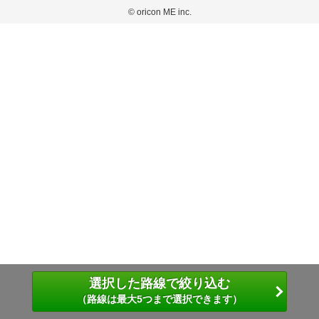
弊社が内容について正確性を含め一切保証するものではありません。
おります。
© oricon ME inc.
このサイトでは Cookie を使用して、ユーザーに合わせたコンテンツや広告の表示、ソー
弊社の見解・ 意見ではないことをご理解いただいた上でご覧ください。
シャル メディア機能の提供、広告の表示回数やクリック数の測定を行っています。
また、ユーザーによるサイトの利用状況についても情報を収集し、ソーシャル メディア
や広告配信、データ解析の各パートナーに提供しています。
各パートナーは、この情報とユーザーが各パートナーに提供した他の情報や、ユーザーが
各パートナーのサービスを使用したときに収集した他の情報を組み合わせて使用すること
があります。
選択した路線で絞り込む
（路線は最大5つまで選択できます）