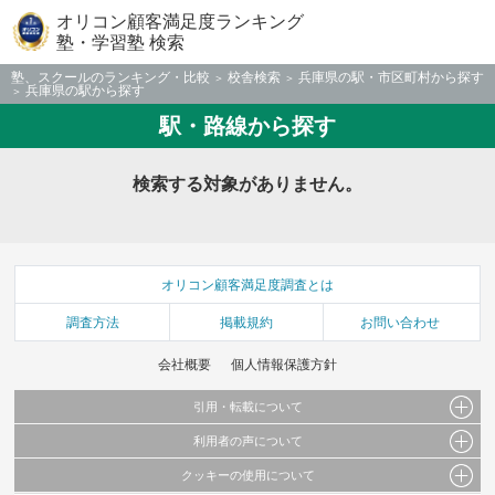
オリコン顧客満足度ランキング
塾・学習塾 検索
塾、スクールのランキング・比較
校舎検索
兵庫県の駅・市区町村から探す
兵庫県の駅から探す
駅・路線から探す
検索する対象がありません。
オリコン顧客満足度調査とは
調査方法
掲載規約
お問い合わせ
会社概要
個人情報保護方針
引用・転載について
利用者の声について
当サイトで公開されている情報（文字、写真、イラスト、画像データ等）及びこれらの配
置・編集および構造などについての著作権は株式会社oricon MEに帰属しております。
クッキーの使用について
当サイトに掲載している内容はすべてサービスの利用者が提出された見解・感想です。
これらの情報を権利者の許可なく無断転載・複製などの二次利用を行うことは固く禁じて