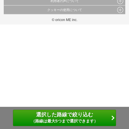
利用者の声について
当サイトで公開されている情報（文字、写真、イラスト、画像データ等）及びこれらの配
置・編集および構造などについての著作権は株式会社oricon MEに帰属しております。
クッキーの使用について
当サイトに掲載している内容はすべてサービスの利用者が提出された見解・感想です。
これらの情報を権利者の許可なく無断転載・複製などの二次利用を行うことは固く禁じて
弊社が内容について正確性を含め一切保証するものではありません。
おります。
© oricon ME inc.
このサイトでは Cookie を使用して、ユーザーに合わせたコンテンツや広告の表示、ソー
弊社の見解・ 意見ではないことをご理解いただいた上でご覧ください。
シャル メディア機能の提供、広告の表示回数やクリック数の測定を行っています。
また、ユーザーによるサイトの利用状況についても情報を収集し、ソーシャル メディア
や広告配信、データ解析の各パートナーに提供しています。
各パートナーは、この情報とユーザーが各パートナーに提供した他の情報や、ユーザーが
各パートナーのサービスを使用したときに収集した他の情報を組み合わせて使用すること
があります。
選択した路線で絞り込む
（路線は最大5つまで選択できます）