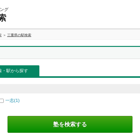
ング
索
索
三重県の駅検索
線・駅から探す
一志(1)