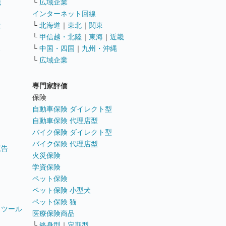
職
└
広域企業
インターネット回線
遣
└
北海道
｜
東北
｜
関東
└
甲信越・北陸
｜
東海
｜
近畿
ス
└
中国・四国
｜
九州・沖縄
└
広域企業
専門家評価
ト
保険
自動車保険 ダイレクト型
自動車保険 代理店型
バイク保険 ダイレクト型
バイク保険 代理店型
広告
火災保険
学資保険
ペット保険
ペット保険 小型犬
ペット保険 猫
トツール
医療保険商品
└
終身型
｜
定期型