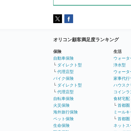
オリコン顧客満足度ランキング
保険
生活
自動車保険
ウォータ
└
ダイレクト型
浄水型
└
代理店型
ウォータ
バイク保険
家事代行
└
ダイレクト型
ハウスク
└
代理店型
コインラ
自転車保険
食材宅配
火災保険
└
首都圏
海外旅行保険
ミールキ
ペット保険
└
首都圏
生命保険
ネットス