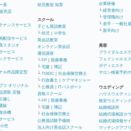
企業研修
ー系
幼児教室 知育
└
経営者向け
販売店
└
管理職向け
スクール
└
若手・一般社
テナンスサービス
子ども英語教室
└
新卒向け
└
幼児
｜
小学生
画配信サービス
英会話教室
真スタジオ
美容
オンライン英会話
サービス
ブライダルエス
通信講座
ックサービス
フェイシャルエ
└
FP
｜
医療事務
ボディエステ
└
宅建
｜
簿記
ナル作品限定型
サロン検索予約
└
TOEIC
｜
社会保険労務士
└
行政書士
｜
ケアマネジャー
プリ オリジナル
└
公務員
｜
ITパスポート
ウエディング
品買取 店舗
資格スクール
ハウスウエディ
引越し
└
FP
｜
医療事務
格安ウエディン
通販
└
宅建
｜
簿記
結婚相談所
複合機
└
社会保険労務士
結婚式場相談カ
サービス
公務員試験予備校
結婚式場情報サ
 小売
法人向け英会話スクール
マッチングアプ