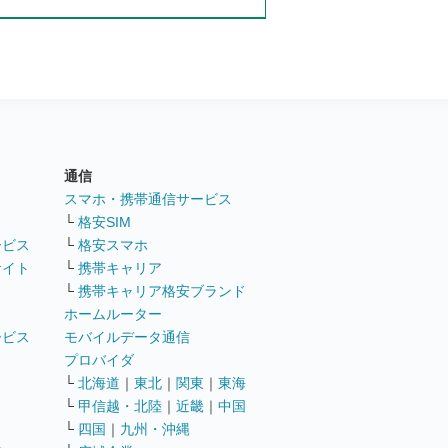
通信
ト
スマホ・携帯通信サービス
└
格安SIM
ービス
└
格安スマホ
サイト
└
携帯キャリア
└
携帯キャリア格安ブランド
ホームルーター
ービス
モバイルデータ通信
ト
プロバイダ
└
北海道
｜
東北
｜
関東
｜
東海
└
甲信越・北陸
｜
近畿
｜
中国
└
四国
｜
九州・沖縄