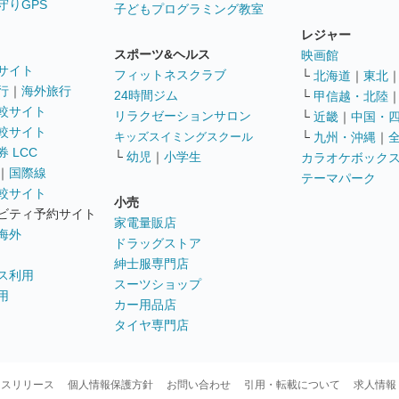
守りGPS
子どもプログラミング教室
レジャー
スポーツ&ヘルス
映画館
サイト
フィットネスクラブ
└
北海道
｜
東北
行
｜
海外旅行
24時間ジム
└
甲信越・北陸
較サイト
リラクゼーションサロン
└
近畿
｜
中国・
較サイト
キッズスイミングスクール
└
九州・沖縄
｜
 LCC
└
幼児
｜
小学生
カラオケボック
｜
国際線
テーマパーク
較サイト
小売
ビティ予約サイト
家電量販店
海外
ドラッグストア
紳士服専門店
ス利用
スーツショップ
用
カー用品店
タイヤ専門店
ースリリース
個人情報保護方針
お問い合わせ
引用・転載について
求人情報