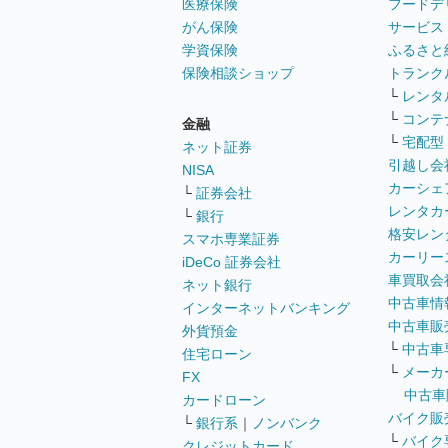
医療保険
フードデ
がん保険
サービス
学資保険
ふるさと
保険相談ショップ
トランク
└
レンタ
└
コンテ
金融
└
宅配型
ネット証券
引越し会
NISA
カーシェ
└
証券会社
レンタカ
└
銀行
格安レン
スマホ専業証券
カーリー
iDeCo 証券会社
車買取会
ネット銀行
中古車情
インターネットバンキング
中古車販
外貨預金
└
中古車
住宅ローン
└
メーカ
FX
中古車
カードローン
バイク販
└
銀行系
｜
ノンバンク
└
バイク
クレジットカード