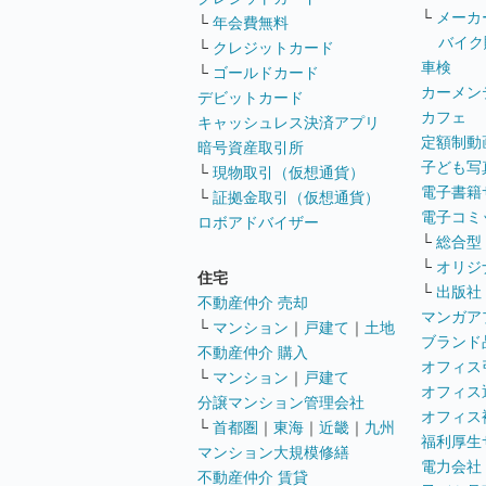
└
メーカ
└
年会費無料
バイク
└
クレジットカード
車検
└
ゴールドカード
カーメン
デビットカード
カフェ
キャッシュレス決済アプリ
定額制動
暗号資産取引所
子ども写
└
現物取引（仮想通貨）
電子書籍
└
証拠金取引（仮想通貨）
電子コミ
ロボアドバイザー
└
総合型
└
オリジ
住宅
└
出版社
不動産仲介 売却
マンガア
└
マンション
｜
戸建て
｜
土地
ブランド
不動産仲介 購入
オフィス
└
マンション
｜
戸建て
オフィス
分譲マンション管理会社
オフィス
└
首都圏
｜
東海
｜
近畿
｜
九州
福利厚生
マンション大規模修繕
電力会社
不動産仲介 賃貸