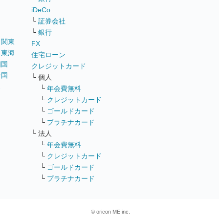
iDeCo
└
証券会社
└
銀行
｜
関東
FX
｜
東海
住宅ローン
四国
クレジットカード
全国
└ 個人
ス
└
年会費無料
└
クレジットカード
└
ゴールドカード
└
プラチナカード
└ 法人
└
年会費無料
└
クレジットカード
└
ゴールドカード
└
プラチナカード
© oricon ME inc.