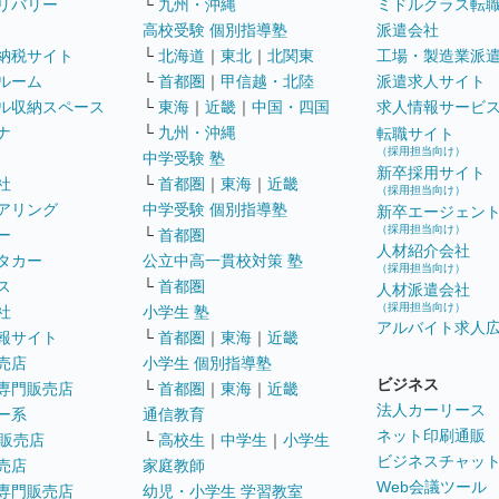
リバリー
└
九州・沖縄
ミドルクラス転
高校受験 個別指導塾
派遣会社
納税サイト
└
北海道
｜
東北
｜
北関東
工場・製造業派
ルーム
└
首都圏
｜
甲信越・北陸
派遣求人サイト
ル収納スペース
└
東海
｜
近畿
｜
中国・四国
求人情報サービ
ナ
└
九州・沖縄
転職サイト
（採用担当向け）
中学受験 塾
新卒採用サイト
社
└
首都圏
｜
東海
｜
近畿
（採用担当向け）
アリング
中学受験 個別指導塾
新卒エージェン
（採用担当向け）
ー
└
首都圏
人材紹介会社
タカー
公立中高一貫校対策 塾
（採用担当向け）
ス
└
首都圏
人材派遣会社
（採用担当向け）
社
小学生 塾
アルバイト求人
報サイト
└
首都圏
｜
東海
｜
近畿
売店
小学生 個別指導塾
ビジネス
専門販売店
└
首都圏
｜
東海
｜
近畿
法人カーリース
ー系
通信教育
ネット印刷通販
販売店
└
高校生
｜
中学生
｜
小学生
ビジネスチャッ
売店
家庭教師
Web会議ツール
専門販売店
幼児・小学生 学習教室