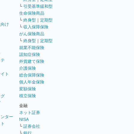
└
引受基準緩和型
生命保険商品
└
終身型
｜
定期型
員向け
└
収入保障保険
がん保険商品
└
終身型
｜
定期型
就業不能保険
テ
認知症保険
ステ
外貨建て保険
介護保険
サイト
総合保障保険
個人年金保険
変額保険
積立保険
ング
グ
金融
ネット証券
ウンター
NISA
イト
└
証券会社
リ
└
銀行