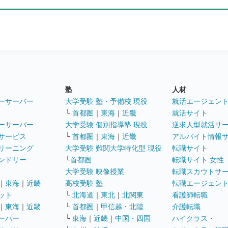
塾
人材
ーサーバー
大学受験 塾・予備校 現役
就活エージェン
└
首都圏
｜
東海
｜
近畿
就活サイト
ーサーバー
大学受験 個別指導塾 現役
逆求人型就活サ
サービス
└
首都圏
｜
東海
｜
近畿
アルバイト情報
リーニング
大学受験 難関大学特化型 現役
転職サイト
ンドリー
└
首都圏
転職サイト 女性
大学受験 映像授業
転職スカウトサ
｜
東海
｜
近畿
高校受験 塾
転職エージェン
ット
└
北海道
｜
東北
｜
北関東
看護師転職
｜
東海
｜
近畿
└
首都圏
｜
甲信越・北陸
介護転職
ーパー
└
東海
｜
近畿
｜
中国・四国
ハイクラス・