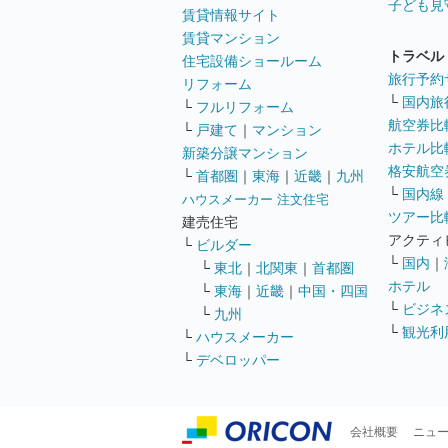
子ども見
賃貸情報サイト
賃貸マンション
トラベル
住宅設備ショールーム
旅行予約
リフォーム
└
国内旅
└
フルリフォーム
航空券比
└
戸建て
｜
マンション
ホテル比
新築分譲マンション
格安航空券
└
首都圏
｜
東海
｜
近畿
｜
九州
└
国内線
ハウスメーカー 注文住宅
ツアー比
建売住宅
アクティ
└
ビルダー
└
国内
｜
└
東北
｜
北関東
｜
首都圏
ホテル
└
東海
｜
近畿
｜
中国・四国
└
ビジネ
└
九州
└
観光利
└
ハウスメーカー
└
デベロッパー
会社概要
ニュ