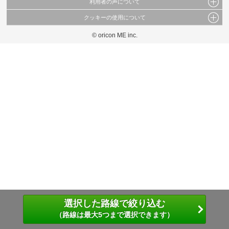
利用者の声について
当サイトで公開されている情報（文字、写真、イラスト、画像データ等）及びこれらの配
置・編集および構造などについての著作権は株式会社oricon MEに帰属しております。
クッキーの使用について
当サイトに掲載している内容はすべてサービスの利用者が提出された見解・感想です。
これらの情報を権利者の許可なく無断転載・複製などの二次利用を行うことは固く禁じて
弊社が内容について正確性を含め一切保証するものではありません。
おります。
© oricon ME inc.
このサイトでは Cookie を使用して、ユーザーに合わせたコンテンツや広告の表示、ソー
弊社の見解・ 意見ではないことをご理解いただいた上でご覧ください。
シャル メディア機能の提供、広告の表示回数やクリック数の測定を行っています。
また、ユーザーによるサイトの利用状況についても情報を収集し、ソーシャル メディア
や広告配信、データ解析の各パートナーに提供しています。
各パートナーは、この情報とユーザーが各パートナーに提供した他の情報や、ユーザーが
各パートナーのサービスを使用したときに収集した他の情報を組み合わせて使用すること
があります。
選択した路線で絞り込む
（路線は最大5つまで選択できます）