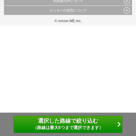
利用者の声について
当サイトで公開されている情報（文字、写真、イラスト、画像データ等）及びこれらの配
置・編集および構造などについての著作権は株式会社oricon MEに帰属しております。
クッキーの使用について
当サイトに掲載している内容はすべてサービスの利用者が提出された見解・感想です。
これらの情報を権利者の許可なく無断転載・複製などの二次利用を行うことは固く禁じて
弊社が内容について正確性を含め一切保証するものではありません。
おります。
© oricon ME inc.
このサイトでは Cookie を使用して、ユーザーに合わせたコンテンツや広告の表示、ソー
弊社の見解・ 意見ではないことをご理解いただいた上でご覧ください。
シャル メディア機能の提供、広告の表示回数やクリック数の測定を行っています。
また、ユーザーによるサイトの利用状況についても情報を収集し、ソーシャル メディア
や広告配信、データ解析の各パートナーに提供しています。
各パートナーは、この情報とユーザーが各パートナーに提供した他の情報や、ユーザーが
各パートナーのサービスを使用したときに収集した他の情報を組み合わせて使用すること
があります。
選択した路線で絞り込む
（路線は最大5つまで選択できます）