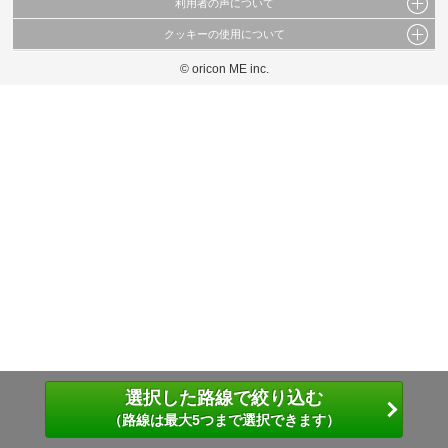
利用者の声について
当サイトで公開されている情報（文字、写真、イラスト、画像データ等）及びこれらの配
置・編集および構造などについての著作権は株式会社oricon MEに帰属しております。
クッキーの使用について
当サイトに掲載している内容はすべてサービスの利用者が提出された見解・感想です。
これらの情報を権利者の許可なく無断転載・複製などの二次利用を行うことは固く禁じて
弊社が内容について正確性を含め一切保証するものではありません。
おります。
© oricon ME inc.
このサイトでは Cookie を使用して、ユーザーに合わせたコンテンツや広告の表示、ソー
弊社の見解・ 意見ではないことをご理解いただいた上でご覧ください。
シャル メディア機能の提供、広告の表示回数やクリック数の測定を行っています。
また、ユーザーによるサイトの利用状況についても情報を収集し、ソーシャル メディア
や広告配信、データ解析の各パートナーに提供しています。
各パートナーは、この情報とユーザーが各パートナーに提供した他の情報や、ユーザーが
各パートナーのサービスを使用したときに収集した他の情報を組み合わせて使用すること
があります。
選択した路線で絞り込む
（路線は最大5つまで選択できます）