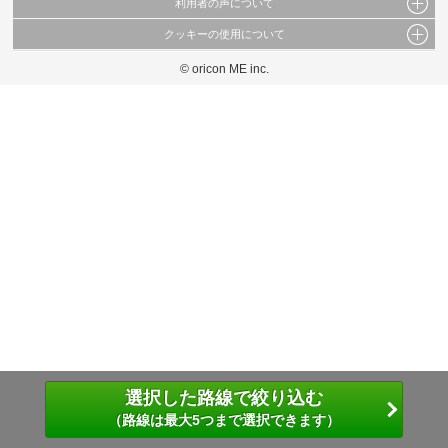
利用者の声について
当サイトで公開されている情報（文字、写真、イラスト、画像データ等）及びこれらの配
置・編集および構造などについての著作権は株式会社oricon MEに帰属しております。
クッキーの使用について
当サイトに掲載している内容はすべてサービスの利用者が提出された見解・感想です。
これらの情報を権利者の許可なく無断転載・複製などの二次利用を行うことは固く禁じて
弊社が内容について正確性を含め一切保証するものではありません。
おります。
© oricon ME inc.
このサイトでは Cookie を使用して、ユーザーに合わせたコンテンツや広告の表示、ソー
弊社の見解・ 意見ではないことをご理解いただいた上でご覧ください。
シャル メディア機能の提供、広告の表示回数やクリック数の測定を行っています。
また、ユーザーによるサイトの利用状況についても情報を収集し、ソーシャル メディア
や広告配信、データ解析の各パートナーに提供しています。
各パートナーは、この情報とユーザーが各パートナーに提供した他の情報や、ユーザーが
各パートナーのサービスを使用したときに収集した他の情報を組み合わせて使用すること
があります。
選択した路線で絞り込む
（路線は最大5つまで選択できます）