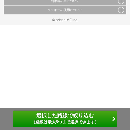
利用者の声について
当サイトで公開されている情報（文字、写真、イラスト、画像データ等）及びこれらの配
置・編集および構造などについての著作権は株式会社oricon MEに帰属しております。
クッキーの使用について
当サイトに掲載している内容はすべてサービスの利用者が提出された見解・感想です。
これらの情報を権利者の許可なく無断転載・複製などの二次利用を行うことは固く禁じて
弊社が内容について正確性を含め一切保証するものではありません。
おります。
© oricon ME inc.
このサイトでは Cookie を使用して、ユーザーに合わせたコンテンツや広告の表示、ソー
弊社の見解・ 意見ではないことをご理解いただいた上でご覧ください。
シャル メディア機能の提供、広告の表示回数やクリック数の測定を行っています。
また、ユーザーによるサイトの利用状況についても情報を収集し、ソーシャル メディア
や広告配信、データ解析の各パートナーに提供しています。
各パートナーは、この情報とユーザーが各パートナーに提供した他の情報や、ユーザーが
各パートナーのサービスを使用したときに収集した他の情報を組み合わせて使用すること
があります。
選択した路線で絞り込む
（路線は最大5つまで選択できます）