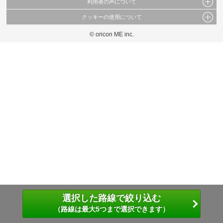
利用者の声について
当サイトで公開されている情報（文字、写真、イラスト、画像データ等）及びこれらの配
置・編集および構造などについての著作権は株式会社oricon MEに帰属しております。
クッキーの使用について
当サイトに掲載している内容はすべてサービスの利用者が提出された見解・感想です。
これらの情報を権利者の許可なく無断転載・複製などの二次利用を行うことは固く禁じて
弊社が内容について正確性を含め一切保証するものではありません。
おります。
© oricon ME inc.
このサイトでは Cookie を使用して、ユーザーに合わせたコンテンツや広告の表示、ソー
弊社の見解・ 意見ではないことをご理解いただいた上でご覧ください。
シャル メディア機能の提供、広告の表示回数やクリック数の測定を行っています。
また、ユーザーによるサイトの利用状況についても情報を収集し、ソーシャル メディア
や広告配信、データ解析の各パートナーに提供しています。
各パートナーは、この情報とユーザーが各パートナーに提供した他の情報や、ユーザーが
各パートナーのサービスを使用したときに収集した他の情報を組み合わせて使用すること
があります。
選択した路線で絞り込む
（路線は最大5つまで選択できます）