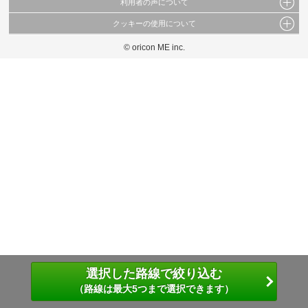
利用者の声について
当サイトで公開されている情報（文字、写真、イラスト、画像データ等）及びこれらの配
置・編集および構造などについての著作権は株式会社oricon MEに帰属しております。
クッキーの使用について
当サイトに掲載している内容はすべてサービスの利用者が提出された見解・感想です。
これらの情報を権利者の許可なく無断転載・複製などの二次利用を行うことは固く禁じて
弊社が内容について正確性を含め一切保証するものではありません。
おります。
© oricon ME inc.
このサイトでは Cookie を使用して、ユーザーに合わせたコンテンツや広告の表示、ソー
弊社の見解・ 意見ではないことをご理解いただいた上でご覧ください。
シャル メディア機能の提供、広告の表示回数やクリック数の測定を行っています。
また、ユーザーによるサイトの利用状況についても情報を収集し、ソーシャル メディア
や広告配信、データ解析の各パートナーに提供しています。
各パートナーは、この情報とユーザーが各パートナーに提供した他の情報や、ユーザーが
各パートナーのサービスを使用したときに収集した他の情報を組み合わせて使用すること
があります。
選択した路線で絞り込む
（路線は最大5つまで選択できます）