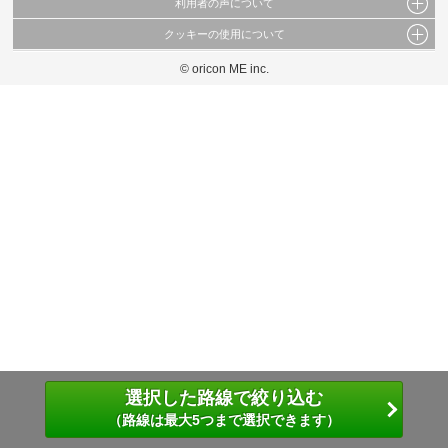
利用者の声について
当サイトで公開されている情報（文字、写真、イラスト、画像データ等）及びこれらの配
置・編集および構造などについての著作権は株式会社oricon MEに帰属しております。
クッキーの使用について
当サイトに掲載している内容はすべてサービスの利用者が提出された見解・感想です。
これらの情報を権利者の許可なく無断転載・複製などの二次利用を行うことは固く禁じて
弊社が内容について正確性を含め一切保証するものではありません。
おります。
© oricon ME inc.
このサイトでは Cookie を使用して、ユーザーに合わせたコンテンツや広告の表示、ソー
弊社の見解・ 意見ではないことをご理解いただいた上でご覧ください。
シャル メディア機能の提供、広告の表示回数やクリック数の測定を行っています。
また、ユーザーによるサイトの利用状況についても情報を収集し、ソーシャル メディア
や広告配信、データ解析の各パートナーに提供しています。
各パートナーは、この情報とユーザーが各パートナーに提供した他の情報や、ユーザーが
各パートナーのサービスを使用したときに収集した他の情報を組み合わせて使用すること
があります。
選択した路線で絞り込む
（路線は最大5つまで選択できます）