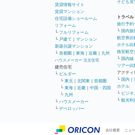
子ども見
賃貸情報サイト
賃貸マンション
トラベル
住宅設備ショールーム
旅行予約
リフォーム
└
国内旅
└
フルリフォーム
航空券比
└
戸建て
｜
マンション
ホテル比
新築分譲マンション
格安航空券
└
首都圏
｜
東海
｜
近畿
｜
九州
└
国内線
ハウスメーカー 注文住宅
ツアー比
建売住宅
アクティ
└
ビルダー
└
国内
｜
└
東北
｜
北関東
｜
首都圏
ホテル
└
東海
｜
近畿
｜
中国・四国
└
ビジネ
└
九州
└
観光利
└
ハウスメーカー
└
デベロッパー
会社概要
ニュ