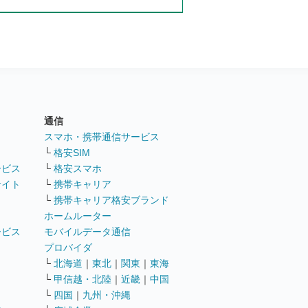
通信
ト
スマホ・携帯通信サービス
└
格安SIM
ービス
└
格安スマホ
サイト
└
携帯キャリア
└
携帯キャリア格安ブランド
ホームルーター
ービス
モバイルデータ通信
ト
プロバイダ
└
北海道
｜
東北
｜
関東
｜
東海
└
甲信越・北陸
｜
近畿
｜
中国
└
四国
｜
九州・沖縄