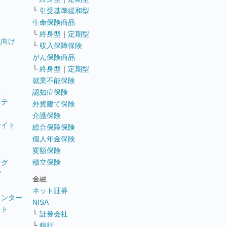
└
引受基準緩和型
生命保険商品
└
終身型
｜
定期型
員向け
└
収入保障保険
がん保険商品
└
終身型
｜
定期型
就業不能保険
テ
認知症保険
ステ
外貨建て保険
介護保険
サイト
総合保障保険
個人年金保険
変額保険
積立保険
ング
グ
金融
ネット証券
ウンター
NISA
イト
└
証券会社
リ
└
銀行