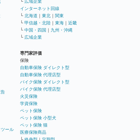
職
└
広域企業
インターネット回線
遣
└
北海道
｜
東北
｜
関東
└
甲信越・北陸
｜
東海
｜
近畿
ス
└
中国・四国
｜
九州・沖縄
└
広域企業
専門家評価
ト
保険
自動車保険 ダイレクト型
自動車保険 代理店型
バイク保険 ダイレクト型
バイク保険 代理店型
広告
火災保険
学資保険
ペット保険
ペット保険 小型犬
ペット保険 猫
トツール
医療保険商品
└
終身型
｜
定期型