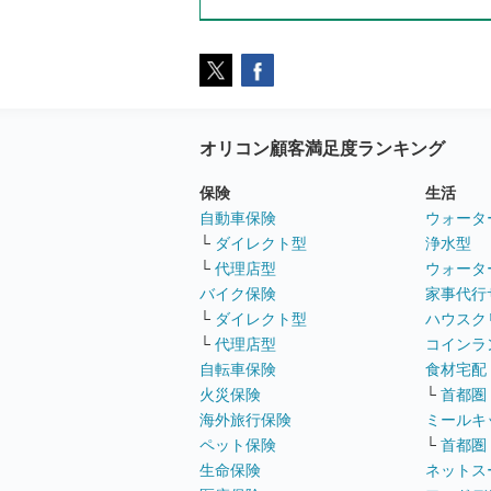
オリコン顧客満足度ランキング
保険
生活
自動車保険
ウォータ
└
ダイレクト型
浄水型
└
代理店型
ウォータ
バイク保険
家事代行
└
ダイレクト型
ハウスク
└
代理店型
コインラ
自転車保険
食材宅配
火災保険
└
首都圏
海外旅行保険
ミールキ
ペット保険
└
首都圏
生命保険
ネットス