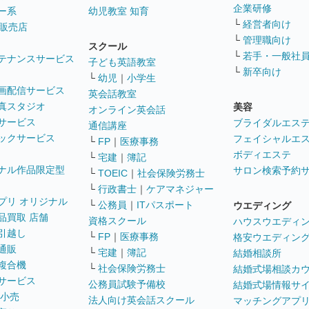
企業研修
ー系
幼児教室 知育
└
経営者向け
販売店
└
管理職向け
スクール
└
若手・一般社
テナンスサービス
子ども英語教室
└
新卒向け
└
幼児
｜
小学生
画配信サービス
英会話教室
真スタジオ
美容
オンライン英会話
サービス
ブライダルエス
通信講座
ックサービス
フェイシャルエ
└
FP
｜
医療事務
ボディエステ
└
宅建
｜
簿記
ナル作品限定型
サロン検索予約
└
TOEIC
｜
社会保険労務士
└
行政書士
｜
ケアマネジャー
プリ オリジナル
└
公務員
｜
ITパスポート
ウエディング
品買取 店舗
資格スクール
ハウスウエディ
引越し
└
FP
｜
医療事務
格安ウエディン
通販
└
宅建
｜
簿記
結婚相談所
複合機
└
社会保険労務士
結婚式場相談カ
サービス
公務員試験予備校
結婚式場情報サ
 小売
法人向け英会話スクール
マッチングアプ