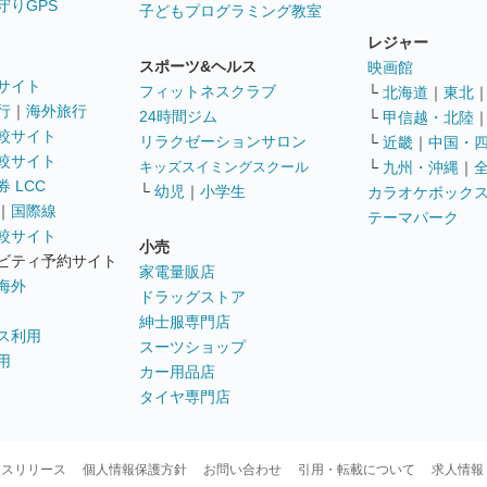
守りGPS
子どもプログラミング教室
レジャー
スポーツ&ヘルス
映画館
サイト
フィットネスクラブ
└
北海道
｜
東北
行
｜
海外旅行
24時間ジム
└
甲信越・北陸
較サイト
リラクゼーションサロン
└
近畿
｜
中国・
較サイト
キッズスイミングスクール
└
九州・沖縄
｜
 LCC
└
幼児
｜
小学生
カラオケボック
｜
国際線
テーマパーク
較サイト
小売
ビティ予約サイト
家電量販店
海外
ドラッグストア
紳士服専門店
ス利用
スーツショップ
用
カー用品店
タイヤ専門店
ースリリース
個人情報保護方針
お問い合わせ
引用・転載について
求人情報