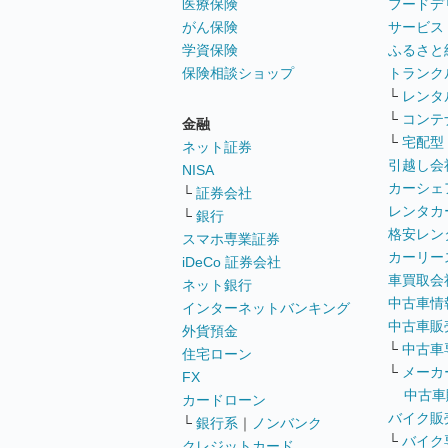
医療保険
フードデ
がん保険
サービス
学資保険
ふるさと
保険相談ショップ
トランク
└
レンタ
└
コンテ
金融
└
宅配型
ネット証券
引越し会
NISA
カーシェ
└
証券会社
レンタカ
└
銀行
格安レン
スマホ専業証券
カーリー
iDeCo 証券会社
車買取会
ネット銀行
中古車情
インターネットバンキング
中古車販
外貨預金
└
中古車
住宅ローン
└
メーカ
FX
中古車
カードローン
バイク販
└
銀行系
｜
ノンバンク
└
バイク
クレジットカード