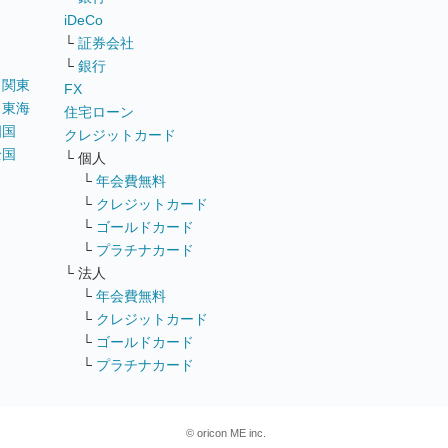
iDeCo
└
証券会社
└
銀行
｜
関東
FX
｜
東海
住宅ローン
四国
クレジットカード
全国
└ 個人
ス
└
年会費無料
└
クレジットカード
└
ゴールドカード
└
プラチナカード
└ 法人
└
年会費無料
└
クレジットカード
└
ゴールドカード
└
プラチナカード
© oricon ME inc.