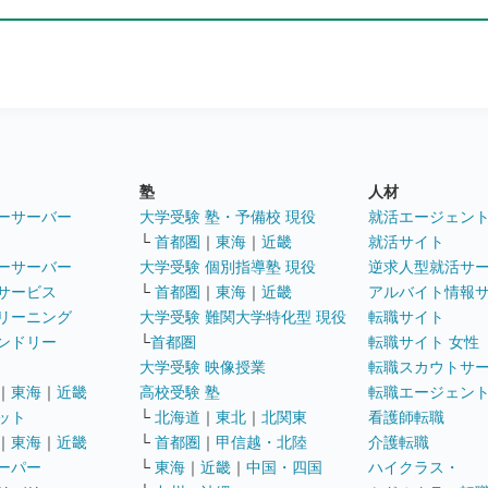
塾
人材
ーサーバー
大学受験 塾・予備校 現役
就活エージェン
└
首都圏
｜
東海
｜
近畿
就活サイト
ーサーバー
大学受験 個別指導塾 現役
逆求人型就活サ
サービス
└
首都圏
｜
東海
｜
近畿
アルバイト情報
リーニング
大学受験 難関大学特化型 現役
転職サイト
ンドリー
└
首都圏
転職サイト 女性
大学受験 映像授業
転職スカウトサ
｜
東海
｜
近畿
高校受験 塾
転職エージェン
ット
└
北海道
｜
東北
｜
北関東
看護師転職
｜
東海
｜
近畿
└
首都圏
｜
甲信越・北陸
介護転職
ーパー
└
東海
｜
近畿
｜
中国・四国
ハイクラス・