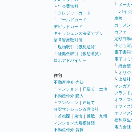
└
メーカ
└
年会費無料
バイク
└
クレジットカード
車検
└
ゴールドカード
カーメン
デビットカード
カフェ
キャッシュレス決済アプリ
定額制動
暗号資産取引所
子ども写
└
現物取引（仮想通貨）
電子書籍
└
証拠金取引（仮想通貨）
電子コミ
ロボアドバイザー
└
総合型
└
オリジ
住宅
└
出版社
不動産仲介 売却
マンガア
└
マンション
｜
戸建て
｜
土地
ブランド
不動産仲介 購入
オフィス
└
マンション
｜
戸建て
オフィス
分譲マンション管理会社
オフィス
└
首都圏
｜
東海
｜
近畿
｜
九州
福利厚生
マンション大規模修繕
電力会社
不動産仲介 賃貸