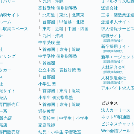
リバリー
└
九州・沖縄
ミドルクラス転
高校受験 個別指導塾
派遣会社
納税サイト
└
北海道
｜
東北
｜
北関東
工場・製造業派
ルーム
└
首都圏
｜
甲信越・北陸
派遣求人サイト
ル収納スペース
└
東海
｜
近畿
｜
中国・四国
求人情報サービ
ナ
└
九州・沖縄
転職サイト
（採用担当向け）
中学受験 塾
新卒採用サイト
社
└
首都圏
｜
東海
｜
近畿
（採用担当向け）
アリング
中学受験 個別指導塾
新卒エージェン
（採用担当向け）
ー
└
首都圏
人材紹介会社
タカー
公立中高一貫校対策 塾
（採用担当向け）
ス
└
首都圏
人材派遣会社
（採用担当向け）
社
小学生 塾
アルバイト求人
報サイト
└
首都圏
｜
東海
｜
近畿
売店
小学生 個別指導塾
ビジネス
専門販売店
└
首都圏
｜
東海
｜
近畿
法人カーリース
ー系
通信教育
ネット印刷通販
販売店
└
高校生
｜
中学生
｜
小学生
ビジネスチャッ
売店
家庭教師
Web会議ツール
専門販売店
幼児・小学生 学習教室