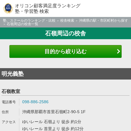
オリコン顧客満足度ランキング
塾・学習塾 検索
塾、スクールのランキング・比較
校舎検索
沖縄県の駅・市区町村から探す
石嶺周辺の校舎一覧
石嶺周辺の校舎
目的から絞り込む
明光義塾
石嶺教室
098-886-2586
沖縄県那覇市首里石嶺町2-90-5 1F
ゆいレール 石嶺より 徒歩 約1分
ゆいレール 首里より 徒歩 約12分