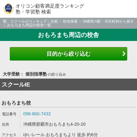
オリコン顧客満足度ランキング
塾・学習塾 検索
塾、スクールのランキング・比較
校舎検索
沖縄県の駅・市区町村から探す
おもろまち周辺の校舎一覧
おもろまち周辺の校舎
目的から絞り込む
大学受験： 個別指導塾
の絞り込み
スクールIE
おもろまち校
098-860-7432
沖縄県那覇市おもろまち4-20-20
ゆいレール おもろまちより 徒歩 約6分