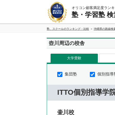
オリコン顧客満足度ランキ
塾・学習塾 検
塾、スクールのランキング・比較
沖縄県の路線検
壺川周辺の校舎
大学受験
集団塾
個別指導
ITTO個別指導学
壷川校