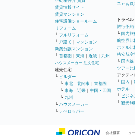
不動産仲介 賃貸
子ども見
賃貸情報サイト
賃貸マンション
トラベル
住宅設備ショールーム
旅行予約
リフォーム
└
国内旅
└
フルリフォーム
航空券比
└
戸建て
｜
マンション
ホテル比
新築分譲マンション
格安航空券
└
首都圏
｜
東海
｜
近畿
｜
九州
└
国内線
ハウスメーカー 注文住宅
ツアー比
建売住宅
アクティ
└
ビルダー
└
国内
｜
└
東北
｜
北関東
｜
首都圏
ホテル
└
東海
｜
近畿
｜
中国・四国
└
ビジネ
└
九州
└
観光利
└
ハウスメーカー
└
デベロッパー
会社概要
ニュ