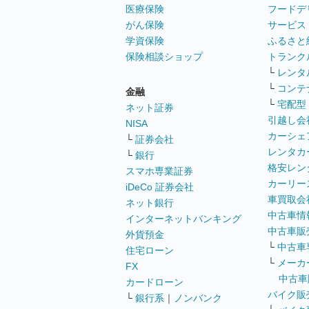
医療保険
フードデ
がん保険
サービス
学資保険
ふるさと
保険相談ショップ
トランク
└
レンタ
└
コンテ
金融
└
宅配型
ネット証券
引越し会
NISA
カーシェ
└
証券会社
レンタカ
└
銀行
格安レン
スマホ専業証券
カーリー
iDeCo 証券会社
車買取会
ネット銀行
中古車情
インターネットバンキング
中古車販
外貨預金
└
中古車
住宅ローン
└
メーカ
FX
中古車
カードローン
バイク販
└
銀行系
｜
ノンバンク