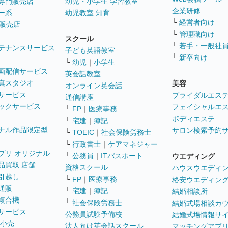
専門販売店
幼児・小学生 学習教室
企業研修
ー系
幼児教室 知育
└
経営者向け
販売店
└
管理職向け
スクール
└
若手・一般社
テナンスサービス
子ども英語教室
└
新卒向け
└
幼児
｜
小学生
画配信サービス
英会話教室
真スタジオ
美容
オンライン英会話
サービス
ブライダルエス
通信講座
ックサービス
フェイシャルエ
└
FP
｜
医療事務
ボディエステ
└
宅建
｜
簿記
ナル作品限定型
サロン検索予約
└
TOEIC
｜
社会保険労務士
└
行政書士
｜
ケアマネジャー
プリ オリジナル
└
公務員
｜
ITパスポート
ウエディング
品買取 店舗
資格スクール
ハウスウエディ
引越し
└
FP
｜
医療事務
格安ウエディン
通販
└
宅建
｜
簿記
結婚相談所
複合機
└
社会保険労務士
結婚式場相談カ
サービス
公務員試験予備校
結婚式場情報サ
 小売
法人向け英会話スクール
マッチングアプ