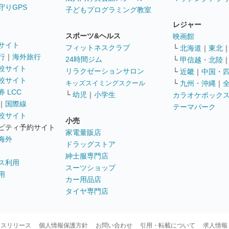
守りGPS
子どもプログラミング教室
レジャー
スポーツ&ヘルス
映画館
サイト
フィットネスクラブ
└
北海道
｜
東北
行
｜
海外旅行
24時間ジム
└
甲信越・北陸
較サイト
リラクゼーションサロン
└
近畿
｜
中国・
較サイト
キッズスイミングスクール
└
九州・沖縄
｜
 LCC
└
幼児
｜
小学生
カラオケボック
｜
国際線
テーマパーク
較サイト
小売
ビティ予約サイト
家電量販店
海外
ドラッグストア
紳士服専門店
ス利用
スーツショップ
用
カー用品店
タイヤ専門店
ースリリース
個人情報保護方針
お問い合わせ
引用・転載について
求人情報