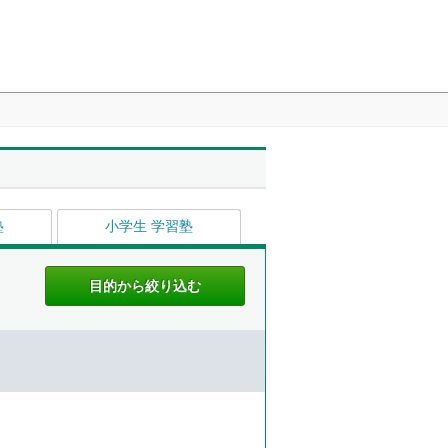
塾
小学生 学習塾