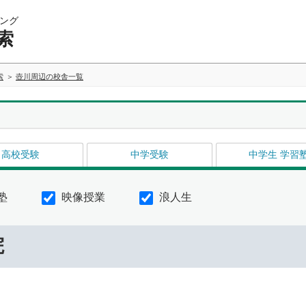
ング
索
索
壺川周辺の校舎一覧
高校受験
中学受験
中学生 学習
塾
映像授業
浪人生
院