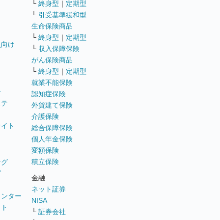
└
終身型
｜
定期型
└
引受基準緩和型
生命保険商品
└
終身型
｜
定期型
員向け
└
収入保障保険
がん保険商品
└
終身型
｜
定期型
就業不能保険
テ
認知症保険
ステ
外貨建て保険
介護保険
サイト
総合保障保険
個人年金保険
変額保険
積立保険
ング
グ
金融
ネット証券
ウンター
NISA
イト
└
証券会社
リ