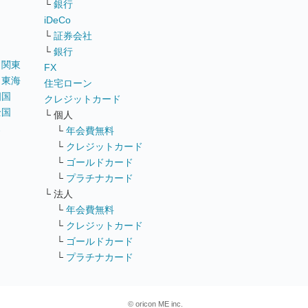
└
銀行
iDeCo
└
証券会社
└
銀行
｜
関東
FX
｜
東海
住宅ローン
四国
クレジットカード
全国
└ 個人
ス
└
年会費無料
└
クレジットカード
└
ゴールドカード
└
プラチナカード
└ 法人
└
年会費無料
└
クレジットカード
└
ゴールドカード
└
プラチナカード
© oricon ME inc.