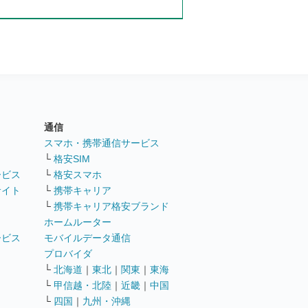
通信
ト
スマホ・携帯通信サービス
└
格安SIM
ービス
└
格安スマホ
サイト
└
携帯キャリア
└
携帯キャリア格安ブランド
ホームルーター
ービス
モバイルデータ通信
ト
プロバイダ
└
北海道
｜
東北
｜
関東
｜
東海
└
甲信越・北陸
｜
近畿
｜
中国
└
四国
｜
九州・沖縄