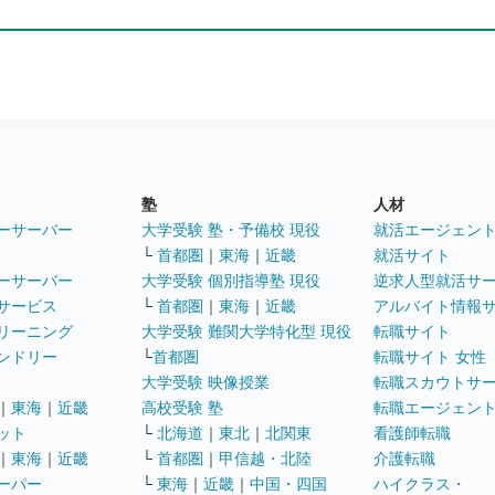
塾
人材
ーサーバー
大学受験 塾・予備校 現役
就活エージェン
└
首都圏
｜
東海
｜
近畿
就活サイト
ーサーバー
大学受験 個別指導塾 現役
逆求人型就活サ
サービス
└
首都圏
｜
東海
｜
近畿
アルバイト情報
リーニング
大学受験 難関大学特化型 現役
転職サイト
ンドリー
└
首都圏
転職サイト 女性
大学受験 映像授業
転職スカウトサ
｜
東海
｜
近畿
高校受験 塾
転職エージェン
ット
└
北海道
｜
東北
｜
北関東
看護師転職
｜
東海
｜
近畿
└
首都圏
｜
甲信越・北陸
介護転職
ーパー
└
東海
｜
近畿
｜
中国・四国
ハイクラス・