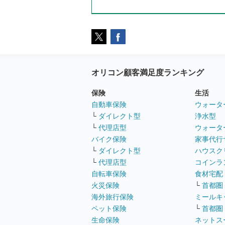
オリコン顧客満足度ランキング
保険
生活
自動車保険
ウォータ
└
ダイレクト型
浄水型
└
代理店型
ウォータ
バイク保険
家事代行
└
ダイレクト型
ハウスク
└
代理店型
コインラ
自転車保険
食材宅配
火災保険
└
首都圏
海外旅行保険
ミールキ
ペット保険
└
首都圏
生命保険
ネットス