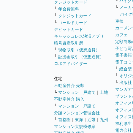
└
バイク
クレジットカード
└
メーカ
└
年会費無料
バイク
└
クレジットカード
車検
└
ゴールドカード
カーメン
デビットカード
カフェ
キャッシュレス決済アプリ
定額制動
暗号資産取引所
子ども写
└
現物取引（仮想通貨）
電子書籍
└
証拠金取引（仮想通貨）
電子コミ
ロボアドバイザー
└
総合型
└
オリジ
住宅
└
出版社
不動産仲介 売却
マンガア
└
マンション
｜
戸建て
｜
土地
ブランド
不動産仲介 購入
オフィス
└
マンション
｜
戸建て
オフィス
分譲マンション管理会社
オフィス
└
首都圏
｜
東海
｜
近畿
｜
九州
福利厚生
マンション大規模修繕
電力会社