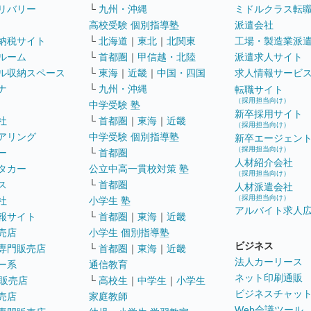
リバリー
└
九州・沖縄
ミドルクラス転
高校受験 個別指導塾
派遣会社
納税サイト
└
北海道
｜
東北
｜
北関東
工場・製造業派
ルーム
└
首都圏
｜
甲信越・北陸
派遣求人サイト
ル収納スペース
└
東海
｜
近畿
｜
中国・四国
求人情報サービ
ナ
└
九州・沖縄
転職サイト
（採用担当向け）
中学受験 塾
新卒採用サイト
社
└
首都圏
｜
東海
｜
近畿
（採用担当向け）
アリング
中学受験 個別指導塾
新卒エージェン
（採用担当向け）
ー
└
首都圏
人材紹介会社
タカー
公立中高一貫校対策 塾
（採用担当向け）
ス
└
首都圏
人材派遣会社
（採用担当向け）
社
小学生 塾
アルバイト求人
報サイト
└
首都圏
｜
東海
｜
近畿
売店
小学生 個別指導塾
ビジネス
専門販売店
└
首都圏
｜
東海
｜
近畿
法人カーリース
ー系
通信教育
ネット印刷通販
販売店
└
高校生
｜
中学生
｜
小学生
ビジネスチャッ
売店
家庭教師
Web会議ツール