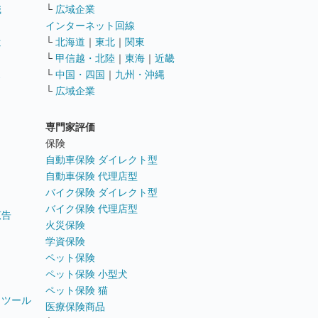
職
└
広域企業
インターネット回線
遣
└
北海道
｜
東北
｜
関東
└
甲信越・北陸
｜
東海
｜
近畿
ス
└
中国・四国
｜
九州・沖縄
└
広域企業
専門家評価
ト
保険
自動車保険 ダイレクト型
自動車保険 代理店型
バイク保険 ダイレクト型
バイク保険 代理店型
広告
火災保険
学資保険
ペット保険
ペット保険 小型犬
ペット保険 猫
トツール
医療保険商品