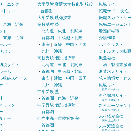
リーニング
大学受験 難関大学特化型 現役
転職サイト
ンドリー
└
首都圏
転職サイト 女性
大学受験 映像授業
転職スカウトサ
｜
東海
｜
近畿
高校受験 塾
転職エージェン
ット
└
北海道
｜
東北
｜
北関東
看護師転職
｜
東海
｜
近畿
└
首都圏
｜
甲信越・北陸
介護転職
ーパー
└
東海
｜
近畿
｜
中国・四国
ハイクラス・
リバリー
└
九州・沖縄
ミドルクラス転
高校受験 個別指導塾
派遣会社
納税サイト
└
北海道
｜
東北
｜
北関東
工場・製造業派
ルーム
└
首都圏
｜
甲信越・北陸
派遣求人サイト
ル収納スペース
└
東海
｜
近畿
｜
中国・四国
求人情報サービ
ナ
└
九州・沖縄
転職サイト
（採用担当向け）
中学受験 塾
新卒採用サイト
社
└
首都圏
｜
東海
｜
近畿
（採用担当向け）
アリング
中学受験 個別指導塾
新卒エージェン
（採用担当向け）
ー
└
首都圏
人材紹介会社
タカー
公立中高一貫校対策 塾
（採用担当向け）
ス
└
首都圏
人材派遣会社
（採用担当向け）