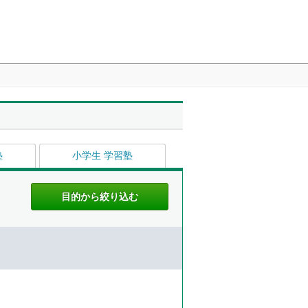
塾
小学生 学習塾