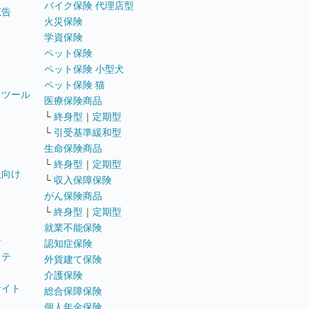
バイク保険 代理店型
広告
火災保険
学資保険
ペット保険
ペット保険 小型犬
ペット保険 猫
トツール
医療保険商品
└
終身型
｜
定期型
└
引受基準緩和型
生命保険商品
└
終身型
｜
定期型
員向け
└
収入保障保険
がん保険商品
└
終身型
｜
定期型
就業不能保険
テ
認知症保険
ステ
外貨建て保険
介護保険
サイト
総合保障保険
個人年金保険