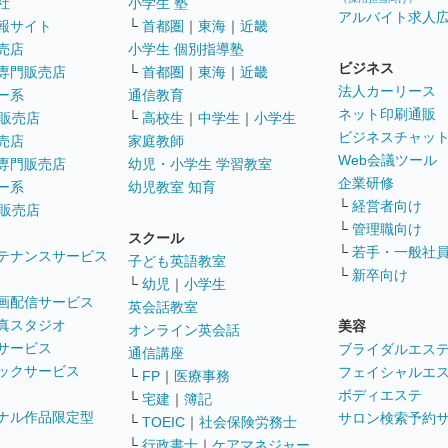
社
小学生 塾
アルバイト求人
報サイト
└
首都圏
｜
東海
｜
近畿
売店
小学生 個別指導塾
ビジネス
専門販売店
└
首都圏
｜
東海
｜
近畿
法人カーリース
ー系
通信教育
ネット印刷通販
販売店
└
高校生
｜
中学生
｜
小学生
ビジネスチャッ
売店
家庭教師
Web会議ツール
専門販売店
幼児・小学生 学習教室
企業研修
ー系
幼児教室 知育
└
経営者向け
販売店
└
管理職向け
スクール
└
若手・一般社
テナンスサービス
子ども英語教室
└
新卒向け
└
幼児
｜
小学生
画配信サービス
英会話教室
真スタジオ
美容
オンライン英会話
サービス
ブライダルエス
通信講座
ックサービス
フェイシャルエ
└
FP
｜
医療事務
ボディエステ
└
宅建
｜
簿記
ナル作品限定型
サロン検索予約
└
TOEIC
｜
社会保険労務士
└
行政書士
｜
ケアマネジャー