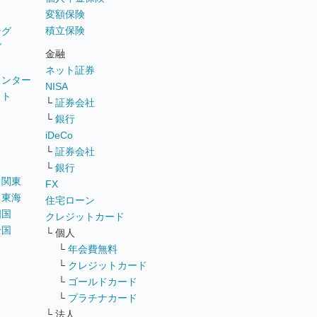
変額保険
積立保険
ング
グ
金融
ネット証券
ウンター
NISA
イト
└
証券会社
リ
└
銀行
iDeCo
└
証券会社
└
銀行
｜
関東
FX
｜
東海
住宅ローン
四国
クレジットカード
全国
└ 個人
ス
└
年会費無料
└
クレジットカード
└
ゴールドカード
└
プラチナカード
└ 法人