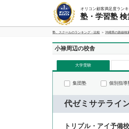
オリコン顧客満足度ランキ
塾・学習塾 検
塾、スクールのランキング・比較
沖縄県の路線検
小禄周辺の校舎
大学受験
集団塾
個別指導
代ゼミサテライ
トリプル・アイ予備校