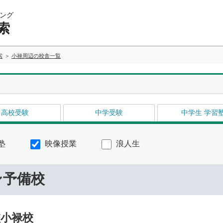
ング
索
索
小禄周辺の校舎一覧
高校受験
中学受験
中学生 学習
塾
映像授業
浪人生
ン予備校
小禄校