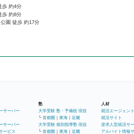
徒歩 約4分
徒歩 約8分
公園 徒歩 約17分
塾
人材
ーサーバー
大学受験 塾・予備校 現役
就活エージェン
└
首都圏
｜
東海
｜
近畿
就活サイト
ーサーバー
大学受験 個別指導塾 現役
逆求人型就活サ
サービス
└
首都圏
｜
東海
｜
近畿
アルバイト情報