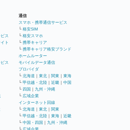
通信
ト
スマホ・携帯通信サービス
└
格安SIM
ービス
└
格安スマホ
サイト
└
携帯キャリア
└
携帯キャリア格安ブランド
ホームルーター
ービス
モバイルデータ通信
ト
プロバイダ
└
北海道
｜
東北
｜
関東
｜
東海
└
甲信越・北陸
｜
近畿
｜
中国
└
四国
｜
九州・沖縄
職
└
広域企業
インターネット回線
遣
└
北海道
｜
東北
｜
関東
└
甲信越・北陸
｜
東海
｜
近畿
ス
└
中国・四国
｜
九州・沖縄
└
広域企業