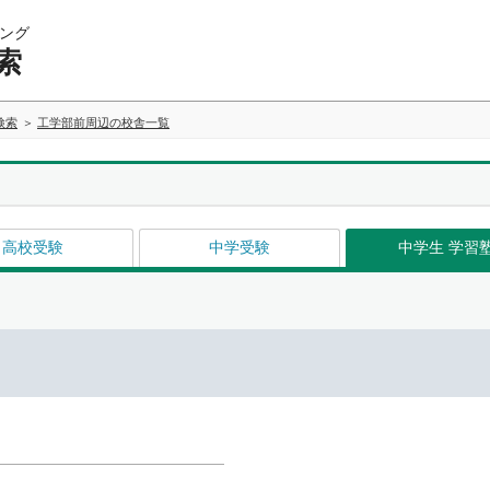
ング
索
検索
工学部前周辺の校舎一覧
高校受験
中学受験
中学生 学習