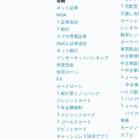
金融
└
宅配型
ネット証券
引越し会
NISA
カーシェ
└
証券会社
レンタカ
└
銀行
格安レン
スマホ専業証券
カーリー
iDeCo 証券会社
車買取会
ネット銀行
中古車情
インターネットバンキング
中古車販
外貨預金
└
中古車
住宅ローン
└
メーカ
FX
中古車
カードローン
バイク販
└
銀行系
｜
ノンバンク
└
バイク
クレジットカード
└
メーカ
└
年会費無料
バイク
└
クレジットカード
車検
└
ゴールドカード
カーメン
デビットカード
カフェ
キャッシュレス決済アプリ