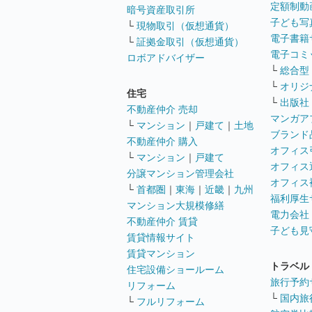
定額制動
暗号資産取引所
子ども写
└
現物取引（仮想通貨）
電子書籍
└
証拠金取引（仮想通貨）
電子コミ
ロボアドバイザー
└
総合型
└
オリジ
住宅
└
出版社
不動産仲介 売却
マンガア
└
マンション
｜
戸建て
｜
土地
ブランド
不動産仲介 購入
オフィス
└
マンション
｜
戸建て
オフィス
分譲マンション管理会社
オフィス
└
首都圏
｜
東海
｜
近畿
｜
九州
福利厚生
マンション大規模修繕
電力会社
不動産仲介 賃貸
子ども見
賃貸情報サイト
賃貸マンション
トラベル
住宅設備ショールーム
旅行予約
リフォーム
└
国内旅
└
フルリフォーム