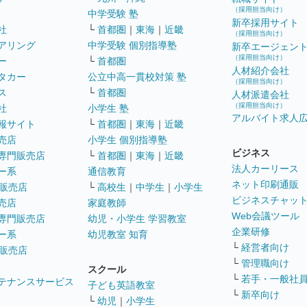
（採用担当向け）
中学受験 塾
新卒採用サイト
社
└
首都圏
｜
東海
｜
近畿
（採用担当向け）
アリング
中学受験 個別指導塾
新卒エージェン
（採用担当向け）
ー
└
首都圏
人材紹介会社
タカー
公立中高一貫校対策 塾
（採用担当向け）
ス
└
首都圏
人材派遣会社
（採用担当向け）
社
小学生 塾
アルバイト求人
報サイト
└
首都圏
｜
東海
｜
近畿
売店
小学生 個別指導塾
ビジネス
専門販売店
└
首都圏
｜
東海
｜
近畿
法人カーリース
ー系
通信教育
ネット印刷通販
販売店
└
高校生
｜
中学生
｜
小学生
ビジネスチャッ
売店
家庭教師
Web会議ツール
専門販売店
幼児・小学生 学習教室
企業研修
ー系
幼児教室 知育
└
経営者向け
販売店
└
管理職向け
スクール
└
若手・一般社
テナンスサービス
子ども英語教室
└
新卒向け
└
幼児
｜
小学生