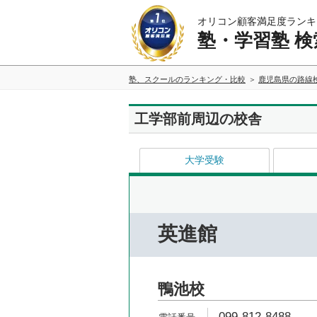
オリコン顧客満足度ランキ
塾・学習塾 検
塾、スクールのランキング・比較
鹿児島県の路線
工学部前周辺の校舎
大学受験
英進館
鴨池校
099-812-8488