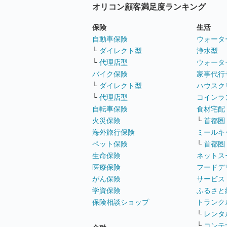
オリコン顧客満足度ランキング
保険
生活
自動車保険
ウォータ
└
ダイレクト型
浄水型
└
代理店型
ウォータ
バイク保険
家事代行
└
ダイレクト型
ハウスク
└
代理店型
コインラ
自転車保険
食材宅配
火災保険
└
首都圏
海外旅行保険
ミールキ
ペット保険
└
首都圏
生命保険
ネットス
医療保険
フードデ
がん保険
サービス
学資保険
ふるさと
保険相談ショップ
トランク
└
レンタ
└
コンテ