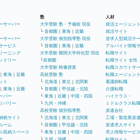
塾
人材
ーサーバー
大学受験 塾・予備校 現役
就活エージェン
└
首都圏
｜
東海
｜
近畿
就活サイト
ーサーバー
大学受験 個別指導塾 現役
逆求人型就活サ
サービス
└
首都圏
｜
東海
｜
近畿
アルバイト情報
リーニング
大学受験 難関大学特化型 現役
転職サイト
ンドリー
└
首都圏
転職サイト 女性
大学受験 映像授業
転職スカウトサ
｜
東海
｜
近畿
高校受験 塾
転職エージェン
ット
└
北海道
｜
東北
｜
北関東
看護師転職
｜
東海
｜
近畿
└
首都圏
｜
甲信越・北陸
介護転職
ーパー
└
東海
｜
近畿
｜
中国・四国
ハイクラス・
リバリー
└
九州・沖縄
ミドルクラス転
高校受験 個別指導塾
派遣会社
納税サイト
└
北海道
｜
東北
｜
北関東
工場・製造業派
ルーム
└
首都圏
｜
甲信越・北陸
派遣求人サイト
ル収納スペース
└
東海
｜
近畿
｜
中国・四国
求人情報サービ
ナ
└
九州・沖縄
転職サイト