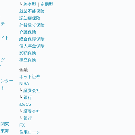
└
終身型
｜
定期型
就業不能保険
テ
認知症保険
ステ
外貨建て保険
介護保険
サイト
総合保障保険
個人年金保険
変額保険
積立保険
ング
グ
金融
ネット証券
ウンター
NISA
イト
└
証券会社
リ
└
銀行
iDeCo
└
証券会社
└
銀行
｜
関東
FX
｜
東海
住宅ローン