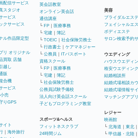
画配信サービス
英会話教室
真スタジオ
美容
オンライン英会話
サービス
ブライダルエス
通信講座
ックサービス
フェイシャルエ
└
FP
｜
医療事務
ボディエステ
└
宅建
｜
簿記
ナル作品限定型
サロン検索予約
└
TOEIC
｜
社会保険労務士
└
行政書士
｜
ケアマネジャー
プリ オリジナル
└
公務員
｜
ITパスポート
ウエディング
品買取 店舗
資格スクール
ハウスウエディ
引越し
└
FP
｜
医療事務
格安ウエディン
通販
└
宅建
｜
簿記
結婚相談所
複合機
└
社会保険労務士
結婚式場相談カ
サービス
公務員試験予備校
結婚式場情報サ
 小売
法人向け英会話スクール
マッチングアプ
守りGPS
子どもプログラミング教室
レジャー
スポーツ&ヘルス
映画館
サイト
フィットネスクラブ
└
北海道
｜
東北
行
｜
海外旅行
24時間ジム
└
甲信越・北陸