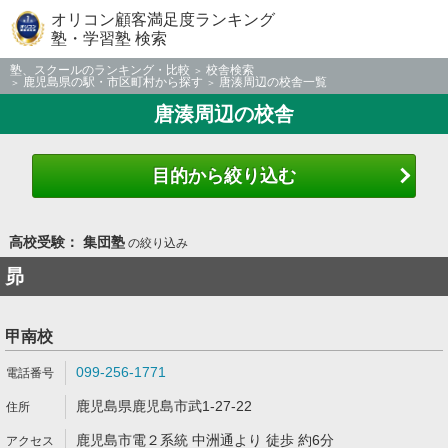
オリコン顧客満足度ランキング
塾・学習塾 検索
塾、スクールのランキング・比較
校舎検索
鹿児島県の駅・市区町村から探す
唐湊周辺の校舎一覧
唐湊周辺の校舎
目的から絞り込む
高校受験： 集団塾
の絞り込み
昴
甲南校
099-256-1771
鹿児島県鹿児島市武1-27-22
鹿児島市電２系統 中洲通より 徒歩 約6分