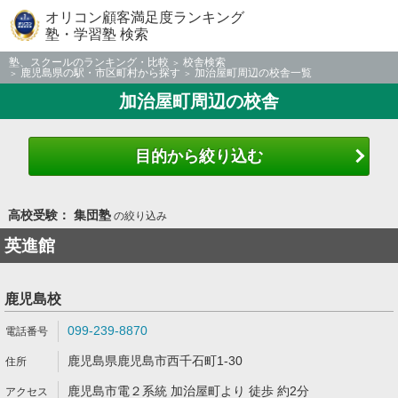
オリコン顧客満足度ランキング
塾・学習塾 検索
塾、スクールのランキング・比較
校舎検索
鹿児島県の駅・市区町村から探す
加治屋町周辺の校舎一覧
加治屋町周辺の校舎
目的から絞り込む
高校受験： 集団塾
の絞り込み
英進館
鹿児島校
099-239-8870
鹿児島県鹿児島市西千石町1-30
鹿児島市電２系統 加治屋町より 徒歩 約2分