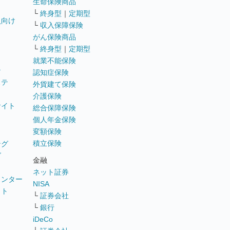
生命保険商品
└
終身型
｜
定期型
員向け
└
収入保障保険
がん保険商品
└
終身型
｜
定期型
就業不能保険
テ
認知症保険
ステ
外貨建て保険
介護保険
サイト
総合保障保険
個人年金保険
変額保険
積立保険
ング
グ
金融
ネット証券
ウンター
NISA
イト
└
証券会社
リ
└
銀行
iDeCo