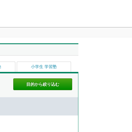
塾
小学生 学習塾