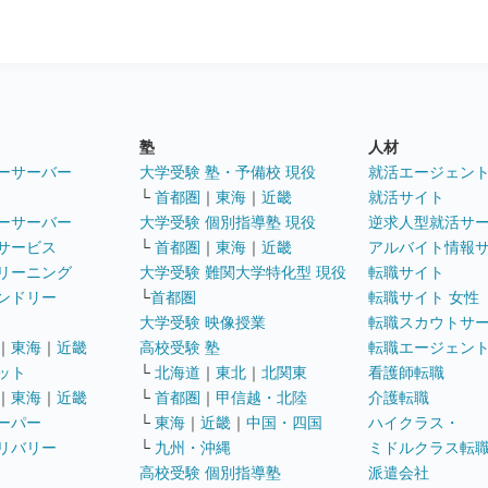
塾
人材
ーサーバー
大学受験 塾・予備校 現役
就活エージェン
└
首都圏
｜
東海
｜
近畿
就活サイト
ーサーバー
大学受験 個別指導塾 現役
逆求人型就活サ
サービス
└
首都圏
｜
東海
｜
近畿
アルバイト情報
リーニング
大学受験 難関大学特化型 現役
転職サイト
ンドリー
└
首都圏
転職サイト 女性
大学受験 映像授業
転職スカウトサ
｜
東海
｜
近畿
高校受験 塾
転職エージェン
ット
└
北海道
｜
東北
｜
北関東
看護師転職
｜
東海
｜
近畿
└
首都圏
｜
甲信越・北陸
介護転職
ーパー
└
東海
｜
近畿
｜
中国・四国
ハイクラス・
リバリー
└
九州・沖縄
ミドルクラス転
高校受験 個別指導塾
派遣会社