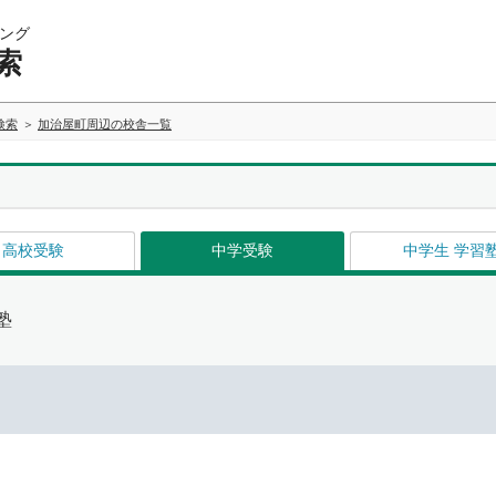
ング
索
検索
加治屋町周辺の校舎一覧
高校受験
中学受験
中学生 学習
塾