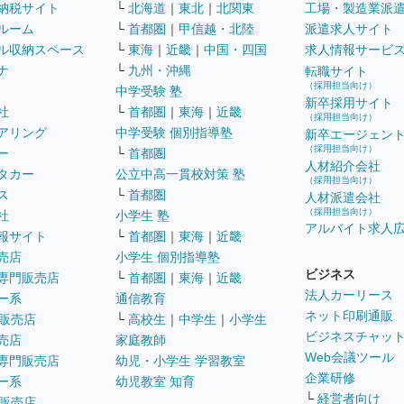
納税サイト
└
北海道
｜
東北
｜
北関東
工場・製造業派
ルーム
└
首都圏
｜
甲信越・北陸
派遣求人サイト
ル収納スペース
└
東海
｜
近畿
｜
中国・四国
求人情報サービ
ナ
└
九州・沖縄
転職サイト
（採用担当向け）
中学受験 塾
新卒採用サイト
社
└
首都圏
｜
東海
｜
近畿
（採用担当向け）
アリング
中学受験 個別指導塾
新卒エージェン
（採用担当向け）
ー
└
首都圏
人材紹介会社
タカー
公立中高一貫校対策 塾
（採用担当向け）
ス
└
首都圏
人材派遣会社
（採用担当向け）
社
小学生 塾
アルバイト求人
報サイト
└
首都圏
｜
東海
｜
近畿
売店
小学生 個別指導塾
ビジネス
専門販売店
└
首都圏
｜
東海
｜
近畿
法人カーリース
ー系
通信教育
ネット印刷通販
販売店
└
高校生
｜
中学生
｜
小学生
ビジネスチャッ
売店
家庭教師
Web会議ツール
専門販売店
幼児・小学生 学習教室
企業研修
ー系
幼児教室 知育
└
経営者向け
販売店