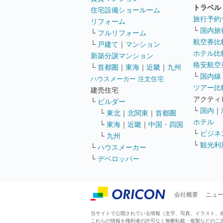
トラベル
住宅設備ショールーム
旅行予約
リフォーム
└
国内旅
└
フルリフォーム
航空券比
└
戸建て
｜
マンション
ホテル比
新築分譲マンション
格安航空券
└
首都圏
｜
東海
｜
近畿
｜
九州
└
国内線
ハウスメーカー 注文住宅
ツアー比
建売住宅
アクティ
└
ビルダー
└
国内
｜
└
東北
｜
北関東
｜
首都圏
ホテル
└
東海
｜
近畿
｜
中国・四国
└
ビジネ
└
九州
└
観光利
└
ハウスメーカー
└
デベロッパー
会社概要
ニュ
当サイトで公開されている情報（文字、写真、イラスト、画像
これらの情報を権利者の許可なく無断転載・複製などの二