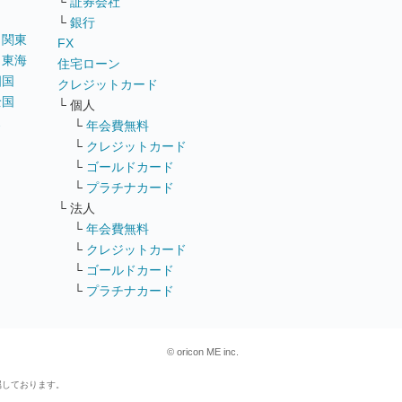
└
証券会社
└
銀行
｜
関東
FX
｜
東海
住宅ローン
四国
クレジットカード
全国
└ 個人
ス
└
年会費無料
└
クレジットカード
└
ゴールドカード
└
プラチナカード
└ 法人
└
年会費無料
└
クレジットカード
└
ゴールドカード
└
プラチナカード
© oricon ME inc.
属しております。