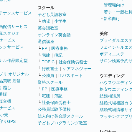
└
管理職向け
スクール
└
若手・一般社
テナンスサービス
子ども英語教室
└
新卒向け
└
幼児
｜
小学生
画配信サービス
英会話教室
真スタジオ
美容
オンライン英会話
サービス
ブライダルエス
通信講座
ックサービス
フェイシャルエ
└
FP
｜
医療事務
ボディエステ
└
宅建
｜
簿記
ナル作品限定型
サロン検索予約
└
TOEIC
｜
社会保険労務士
└
行政書士
｜
ケアマネジャー
プリ オリジナル
└
公務員
｜
ITパスポート
ウエディング
品買取 店舗
資格スクール
ハウスウエディ
引越し
└
FP
｜
医療事務
格安ウエディン
通販
└
宅建
｜
簿記
結婚相談所
複合機
└
社会保険労務士
結婚式場相談カ
サービス
公務員試験予備校
結婚式場情報サ
 小売
法人向け英会話スクール
マッチングアプ
守りGPS
子どもプログラミング教室
レジャー