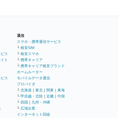
通信
ト
スマホ・携帯通信サービス
└
格安SIM
ービス
└
格安スマホ
サイト
└
携帯キャリア
└
携帯キャリア格安ブランド
ホームルーター
ービス
モバイルデータ通信
ト
プロバイダ
└
北海道
｜
東北
｜
関東
｜
東海
└
甲信越・北陸
｜
近畿
｜
中国
└
四国
｜
九州・沖縄
職
└
広域企業
インターネット回線