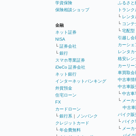
学資保険
ふるさと
保険相談ショップ
トランク
└
レンタ
└
コンテ
金融
└
宅配型
ネット証券
引越し会
NISA
カーシェ
└
証券会社
レンタカ
└
銀行
格安レン
スマホ専業証券
カーリー
iDeCo 証券会社
車買取会
ネット銀行
中古車情
インターネットバンキング
中古車販
外貨預金
└
中古車
住宅ローン
└
メーカ
FX
中古車
カードローン
バイク販
└
銀行系
｜
ノンバンク
└
バイク
クレジットカード
└
メーカ
└
年会費無料
バイク