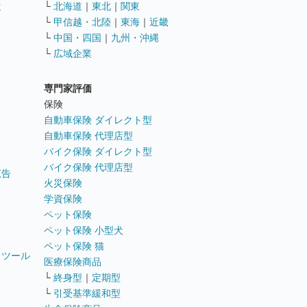
遣
└
北海道
｜
東北
｜
関東
└
甲信越・北陸
｜
東海
｜
近畿
ス
└
中国・四国
｜
九州・沖縄
└
広域企業
専門家評価
ト
保険
自動車保険 ダイレクト型
自動車保険 代理店型
バイク保険 ダイレクト型
バイク保険 代理店型
広告
火災保険
学資保険
ペット保険
ペット保険 小型犬
ペット保険 猫
トツール
医療保険商品
└
終身型
｜
定期型
└
引受基準緩和型