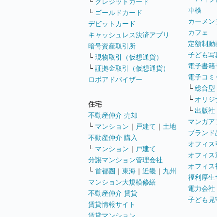
└
クレジットカード
車検
└
ゴールドカード
カーメン
デビットカード
カフェ
キャッシュレス決済アプリ
定額制動
暗号資産取引所
子ども写
└
現物取引（仮想通貨）
電子書籍
└
証拠金取引（仮想通貨）
電子コミ
ロボアドバイザー
└
総合型
└
オリジ
住宅
└
出版社
不動産仲介 売却
マンガア
└
マンション
｜
戸建て
｜
土地
ブランド
不動産仲介 購入
オフィス
└
マンション
｜
戸建て
オフィス
分譲マンション管理会社
オフィス
└
首都圏
｜
東海
｜
近畿
｜
九州
福利厚生
マンション大規模修繕
電力会社
不動産仲介 賃貸
子ども見
賃貸情報サイト
賃貸マンション