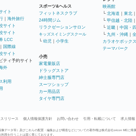
スポーツ&ヘルス
映画館
サイト
フィットネスクラブ
└
北海道
｜
東北
行
｜
海外旅行
24時間ジム
└
甲信越・北陸
較サイト
リラクゼーションサロン
└
近畿
｜
中国・
較サイト
キッズスイミングスクール
└
九州・沖縄
｜
 LCC
└
幼児
｜
小学生
カラオケボック
｜
国際線
テーマパーク
較サイト
小売
ビティ予約サイト
家電量販店
海外
ドラッグストア
紳士服専門店
ス利用
スーツショップ
用
カー用品店
タイヤ専門店
ースリリース
個人情報保護方針
お問い合わせ
引用・転載について
求人情報
データ等）及びこれらの配置・編集および構造などについての著作権は株式会社oricon MEに帰
次利用を行うことは固く禁じております。