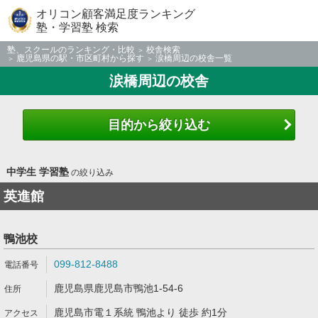
オリコン顧客満足度ランキング
塾・学習塾 検索
塾、スクールのランキング・比較
校舎検索
鹿児島県の駅・市区町村から探す
涙橋周辺の校舎一覧
涙橋周辺の校舎
目的から絞り込む
中学生 学習塾
の絞り込み
英進館
鴨池校
099-812-8488
鹿児島県鹿児島市鴨池1-54-6
鹿児島市電１系統 鴨池より 徒歩 約1分