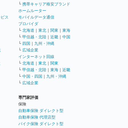
└
携帯キャリア格安ブランド
ホームルーター
ービス
モバイルデータ通信
ト
プロバイダ
└
北海道
｜
東北
｜
関東
｜
東海
└
甲信越・北陸
｜
近畿
｜
中国
└
四国
｜
九州・沖縄
職
└
広域企業
インターネット回線
遣
└
北海道
｜
東北
｜
関東
└
甲信越・北陸
｜
東海
｜
近畿
ス
└
中国・四国
｜
九州・沖縄
└
広域企業
専門家評価
ト
保険
自動車保険 ダイレクト型
自動車保険 代理店型
バイク保険 ダイレクト型