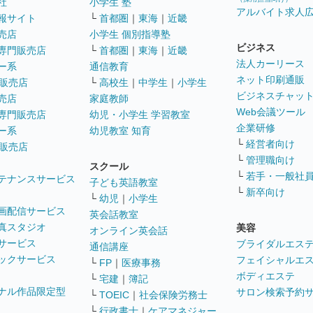
社
小学生 塾
アルバイト求人
報サイト
└
首都圏
｜
東海
｜
近畿
売店
小学生 個別指導塾
ビジネス
専門販売店
└
首都圏
｜
東海
｜
近畿
法人カーリース
ー系
通信教育
ネット印刷通販
販売店
└
高校生
｜
中学生
｜
小学生
ビジネスチャッ
売店
家庭教師
Web会議ツール
専門販売店
幼児・小学生 学習教室
企業研修
ー系
幼児教室 知育
└
経営者向け
販売店
└
管理職向け
スクール
└
若手・一般社
テナンスサービス
子ども英語教室
└
新卒向け
└
幼児
｜
小学生
画配信サービス
英会話教室
真スタジオ
美容
オンライン英会話
サービス
ブライダルエス
通信講座
ックサービス
フェイシャルエ
└
FP
｜
医療事務
ボディエステ
└
宅建
｜
簿記
ナル作品限定型
サロン検索予約
└
TOEIC
｜
社会保険労務士
└
行政書士
｜
ケアマネジャー