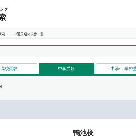
ング
索
検索
二中通周辺の校舎一覧
高校受験
中学受験
中学生 学習
塾
鴨池校