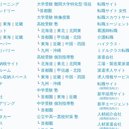
リーニング
大学受験 難関大学特化型 現役
転職サイト
ンドリー
└
首都圏
転職サイト 女性
大学受験 映像授業
転職スカウトサ
｜
東海
｜
近畿
高校受験 塾
転職エージェン
ット
└
北海道
｜
東北
｜
北関東
看護師転職
｜
東海
｜
近畿
└
首都圏
｜
甲信越・北陸
介護転職
ーパー
└
東海
｜
近畿
｜
中国・四国
ハイクラス・
リバリー
└
九州・沖縄
ミドルクラス転
高校受験 個別指導塾
派遣会社
納税サイト
└
北海道
｜
東北
｜
北関東
工場・製造業派
ルーム
└
首都圏
｜
甲信越・北陸
派遣求人サイト
ル収納スペース
└
東海
｜
近畿
｜
中国・四国
求人情報サービ
ナ
└
九州・沖縄
転職サイト
（採用担当向け）
中学受験 塾
新卒採用サイト
社
└
首都圏
｜
東海
｜
近畿
（採用担当向け）
アリング
中学受験 個別指導塾
新卒エージェン
（採用担当向け）
ー
└
首都圏
人材紹介会社
タカー
公立中高一貫校対策 塾
（採用担当向け）
ス
└
首都圏
人材派遣会社
（採用担当向け）