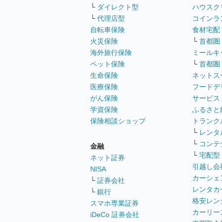
└
ダイレクト型
ハウスク
└
代理店型
コインラ
自転車保険
食材宅配
火災保険
└
首都圏
海外旅行保険
ミールキ
ペット保険
└
首都圏
生命保険
ネットス
医療保険
フードデ
がん保険
サービス
学資保険
ふるさと
保険相談ショップ
トランク
└
レンタ
└
コンテ
金融
└
宅配型
ネット証券
引越し会
NISA
カーシェ
└
証券会社
レンタカ
└
銀行
格安レン
スマホ専業証券
カーリー
iDeCo 証券会社