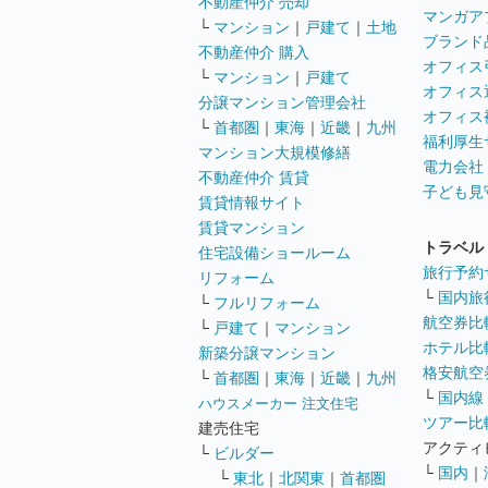
不動産仲介 売却
マンガア
└
マンション
｜
戸建て
｜
土地
ブランド
不動産仲介 購入
オフィス
└
マンション
｜
戸建て
オフィス
分譲マンション管理会社
オフィス
└
首都圏
｜
東海
｜
近畿
｜
九州
福利厚生
マンション大規模修繕
電力会社
不動産仲介 賃貸
子ども見
賃貸情報サイト
賃貸マンション
トラベル
住宅設備ショールーム
旅行予約
リフォーム
└
国内旅
└
フルリフォーム
航空券比
└
戸建て
｜
マンション
ホテル比
新築分譲マンション
格安航空券
└
首都圏
｜
東海
｜
近畿
｜
九州
└
国内線
ハウスメーカー 注文住宅
ツアー比
建売住宅
アクティ
└
ビルダー
└
国内
｜
└
東北
｜
北関東
｜
首都圏