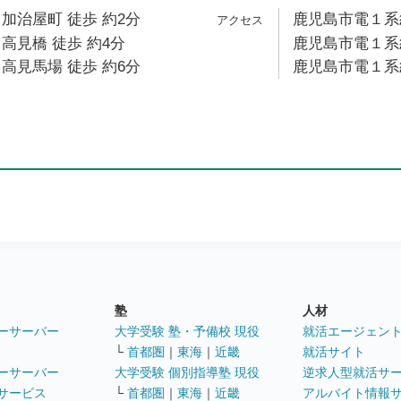
加治屋町 徒歩 約2分
鹿児島市電１系統
高見橋 徒歩 約4分
鹿児島市電１系統
高見馬場 徒歩 約6分
鹿児島市電１系統
塾
人材
ーサーバー
大学受験 塾・予備校 現役
就活エージェン
└
首都圏
｜
東海
｜
近畿
就活サイト
ーサーバー
大学受験 個別指導塾 現役
逆求人型就活サ
サービス
└
首都圏
｜
東海
｜
近畿
アルバイト情報