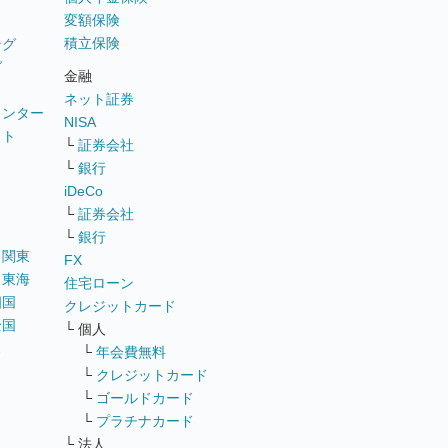
変額保険
積立保険
ング
グ
金融
ネット証券
ウンター
NISA
イト
└
証券会社
リ
└
銀行
iDeCo
└
証券会社
└
銀行
｜
関東
FX
｜
東海
住宅ローン
四国
クレジットカード
全国
└ 個人
ス
└
年会費無料
└
クレジットカード
└
ゴールドカード
└
プラチナカード
└ 法人