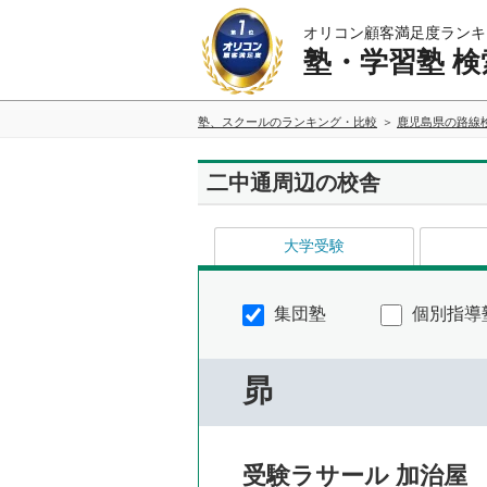
オリコン顧客満足度ランキ
塾・学習塾 検
塾、スクールのランキング・比較
鹿児島県の路線
二中通周辺の校舎
大学受験
集団塾
個別指導
昴
受験ラサール 加治屋