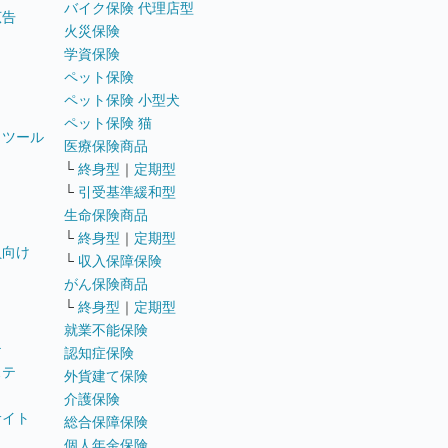
バイク保険 代理店型
広告
火災保険
学資保険
ペット保険
ペット保険 小型犬
ペット保険 猫
トツール
医療保険商品
└
終身型
｜
定期型
└
引受基準緩和型
生命保険商品
└
終身型
｜
定期型
員向け
└
収入保障保険
がん保険商品
└
終身型
｜
定期型
就業不能保険
テ
認知症保険
ステ
外貨建て保険
介護保険
サイト
総合保障保険
個人年金保険