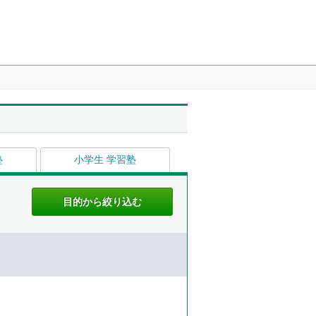
塾
小学生 学習塾