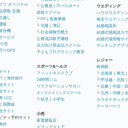
プリ オリジナル
└
公務員
｜
ITパスポート
ウエディング
品買取 店舗
資格スクール
ハウスウエディ
引越し
└
FP
｜
医療事務
格安ウエディン
通販
└
宅建
｜
簿記
結婚相談所
複合機
└
社会保険労務士
結婚式場相談カ
サービス
公務員試験予備校
結婚式場情報サ
 小売
法人向け英会話スクール
マッチングアプ
守りGPS
子どもプログラミング教室
レジャー
スポーツ&ヘルス
映画館
サイト
フィットネスクラブ
└
北海道
｜
東北
行
｜
海外旅行
24時間ジム
└
甲信越・北陸
較サイト
リラクゼーションサロン
└
近畿
｜
中国・
較サイト
キッズスイミングスクール
└
九州・沖縄
｜
 LCC
└
幼児
｜
小学生
カラオケボック
｜
国際線
テーマパーク
較サイト
小売
ビティ予約サイト
家電量販店
海外
ドラッグストア