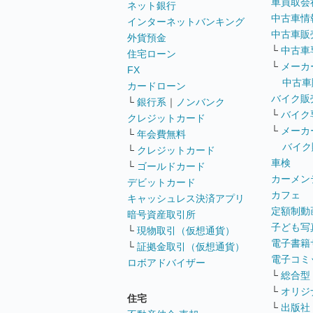
車買取会
ネット銀行
中古車情
インターネットバンキング
中古車販
外貨預金
└
中古車
住宅ローン
└
メーカ
FX
中古車
カードローン
バイク販
└
銀行系
｜
ノンバンク
└
バイク
クレジットカード
└
メーカ
└
年会費無料
バイク
└
クレジットカード
車検
└
ゴールドカード
カーメン
デビットカード
カフェ
キャッシュレス決済アプリ
定額制動
暗号資産取引所
子ども写
└
現物取引（仮想通貨）
電子書籍
└
証拠金取引（仮想通貨）
電子コミ
ロボアドバイザー
└
総合型
└
オリジ
住宅
└
出版社