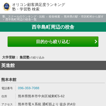
オリコン顧客満足度ランキング
塾・学習塾 検索
塾、スクールのランキング・比較
校舎検索
熊本県の駅・市区町村から探す
西辛島町周辺の校舎一覧
西辛島町周辺の校舎
目的から絞り込む
大学受験： 集団塾
の絞り込み
英進館
熊本本館
096-359-7088
熊本県熊本市中央区城東町5-62
熊本市電Ａ系統 通町筋より 徒歩 約4分