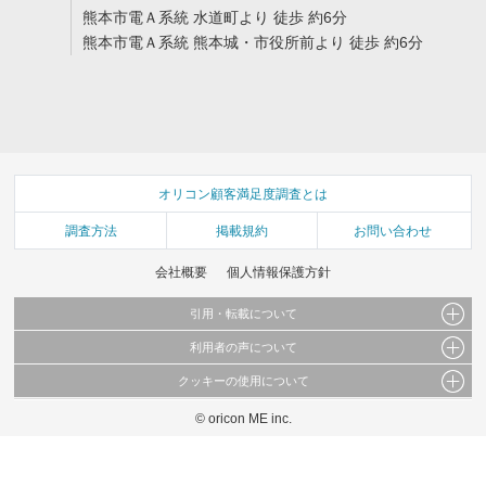
熊本市電Ａ系統 水道町より 徒歩 約6分
熊本市電Ａ系統 熊本城・市役所前より 徒歩 約6分
オリコン顧客満足度調査とは
調査方法
掲載規約
お問い合わせ
会社概要
個人情報保護方針
引用・転載について
利用者の声について
当サイトで公開されている情報（文字、写真、イラスト、画像データ等）及びこれらの配
置・編集および構造などについての著作権は株式会社oricon MEに帰属しております。
クッキーの使用について
当サイトに掲載している内容はすべてサービスの利用者が提出された見解・感想です。
これらの情報を権利者の許可なく無断転載・複製などの二次利用を行うことは固く禁じて
弊社が内容について正確性を含め一切保証するものではありません。
おります。
© oricon ME inc.
このサイトでは Cookie を使用して、ユーザーに合わせたコンテンツや広告の表示、ソー
弊社の見解・ 意見ではないことをご理解いただいた上でご覧ください。
シャル メディア機能の提供、広告の表示回数やクリック数の測定を行っています。
また、ユーザーによるサイトの利用状況についても情報を収集し、ソーシャル メディア
や広告配信、データ解析の各パートナーに提供しています。