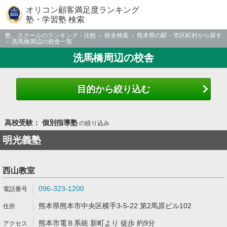
オリコン顧客満足度ランキング
塾・学習塾 検索
塾、スクールのランキング・比較
校舎検索
熊本県の駅・市区町村から探す
洗馬橋周辺の校舎一覧
洗馬橋周辺の校舎
目的から絞り込む
高校受験： 個別指導塾
の絞り込み
明光義塾
西山教室
096-323-1200
熊本県熊本市中央区横手3-5-22 第2馬原ビル102
熊本市電Ｂ系統 新町より 徒歩 約9分