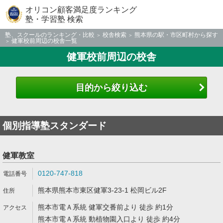
オリコン顧客満足度ランキング
塾・学習塾 検索
塾、スクールのランキング・比較
校舎検索
熊本県の駅・市区町村から探す
健軍校前周辺の校舎一覧
健軍校前周辺の校舎
目的から絞り込む
個別指導塾スタンダード
健軍教室
0120-747-818
熊本県熊本市東区健軍3-23-1 松岡ビル2F
熊本市電Ａ系統 健軍交番前より 徒歩 約1分
熊本市電Ａ系統 動植物園入口より 徒歩 約4分