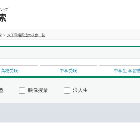
ング
索
索
八丁馬場周辺の校舎一覧
高校受験
中学受験
中学生 学習
塾
映像授業
浪人生