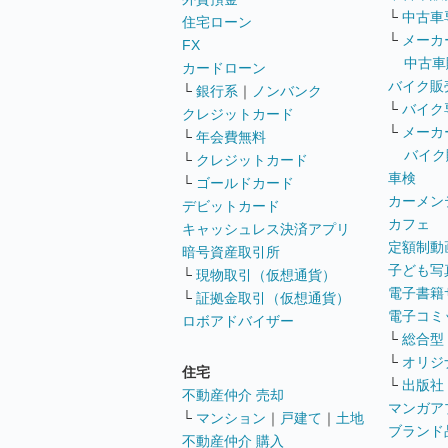
└
中古車
住宅ローン
└
メーカ
FX
中古車
カードローン
バイク販
└
銀行系
｜
ノンバンク
└
バイク
クレジットカード
└
メーカ
└
年会費無料
バイク
└
クレジットカード
車検
└
ゴールドカード
カーメン
デビットカード
カフェ
キャッシュレス決済アプリ
定額制動
暗号資産取引所
子ども写
└
現物取引（仮想通貨）
電子書籍
└
証拠金取引（仮想通貨）
電子コミ
ロボアドバイザー
└
総合型
└
オリジ
住宅
└
出版社
不動産仲介 売却
マンガア
└
マンション
｜
戸建て
｜
土地
ブランド
不動産仲介 購入