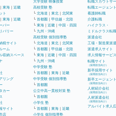
大学受験 映像授業
転職スカウトサ
｜
東海
｜
近畿
高校受験 塾
転職エージェン
ット
└
北海道
｜
東北
｜
北関東
看護師転職
｜
東海
｜
近畿
└
首都圏
｜
甲信越・北陸
介護転職
ーパー
└
東海
｜
近畿
｜
中国・四国
ハイクラス・
リバリー
└
九州・沖縄
ミドルクラス転
高校受験 個別指導塾
派遣会社
納税サイト
└
北海道
｜
東北
｜
北関東
工場・製造業派
ルーム
└
首都圏
｜
甲信越・北陸
派遣求人サイト
ル収納スペース
└
東海
｜
近畿
｜
中国・四国
求人情報サービ
ナ
└
九州・沖縄
転職サイト
（採用担当向け）
中学受験 塾
新卒採用サイト
社
└
首都圏
｜
東海
｜
近畿
（採用担当向け）
アリング
中学受験 個別指導塾
新卒エージェン
（採用担当向け）
ー
└
首都圏
人材紹介会社
タカー
公立中高一貫校対策 塾
（採用担当向け）
ス
└
首都圏
人材派遣会社
（採用担当向け）
社
小学生 塾
アルバイト求人
報サイト
└
首都圏
｜
東海
｜
近畿
売店
小学生 個別指導塾