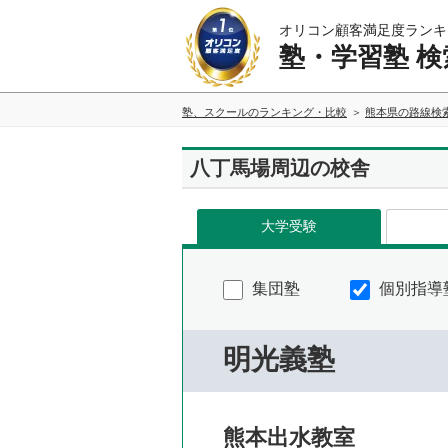
オリコン顧客満足度ランキ
塾・学習塾 検
塾、スクールのランキング・比較
熊本県の路線検
八丁馬場周辺の校舎
大学受験
集団塾
個別指導
明光義塾
熊本出水教室