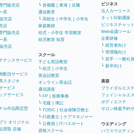
ビジネス
専門販売店
└
首都圏
｜
東海
｜
近畿
法人カーリース
ー系
通信教育
ネット印刷通販
販売店
└
高校生
｜
中学生
｜
小学生
ビジネスチャッ
売店
家庭教師
Web会議ツール
専門販売店
幼児・小学生 学習教室
企業研修
ー系
幼児教室 知育
└
経営者向け
販売店
└
管理職向け
スクール
└
若手・一般社
テナンスサービス
子ども英語教室
└
新卒向け
└
幼児
｜
小学生
画配信サービス
英会話教室
真スタジオ
美容
オンライン英会話
サービス
ブライダルエス
通信講座
ックサービス
フェイシャルエ
└
FP
｜
医療事務
ボディエステ
└
宅建
｜
簿記
ナル作品限定型
サロン検索予約
└
TOEIC
｜
社会保険労務士
└
行政書士
｜
ケアマネジャー
プリ オリジナル
└
公務員
｜
ITパスポート
ウエディング
品買取 店舗
資格スクール
ハウスウエディ