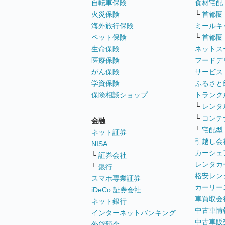
自転車保険
食材宅配
火災保険
└
首都圏
海外旅行保険
ミールキ
ペット保険
└
首都圏
生命保険
ネットス
医療保険
フードデ
がん保険
サービス
学資保険
ふるさと
保険相談ショップ
トランク
└
レンタ
└
コンテ
金融
└
宅配型
ネット証券
引越し会
NISA
カーシェ
└
証券会社
レンタカ
└
銀行
格安レン
スマホ専業証券
カーリー
iDeCo 証券会社
車買取会
ネット銀行
中古車情
インターネットバンキング
中古車販
外貨預金