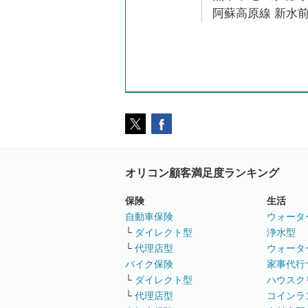
阿蘇高原線 新水前
オリコン顧客満足度ランキング
保険
生活
自動車保険
ウォータ
└
ダイレクト型
浄水型
└
代理店型
ウォータ
バイク保険
家事代行
└
ダイレクト型
ハウスク
└
代理店型
コインラ