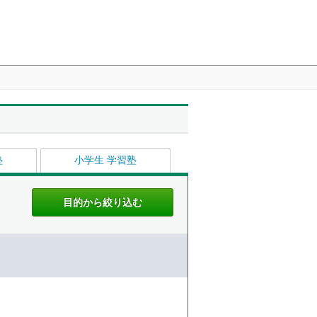
塾
小学生 学習塾