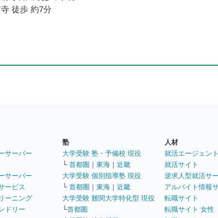
寺 徒歩 約7分
塾
人材
ーサーバー
大学受験 塾・予備校 現役
就活エージェン
└
首都圏
｜
東海
｜
近畿
就活サイト
ーサーバー
大学受験 個別指導塾 現役
逆求人型就活サ
サービス
└
首都圏
｜
東海
｜
近畿
アルバイト情報
リーニング
大学受験 難関大学特化型 現役
転職サイト
ンドリー
└
首都圏
転職サイト 女性