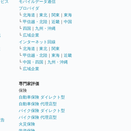
ービス
モバイルデータ通信
ト
プロバイダ
└
北海道
｜
東北
｜
関東
｜
東海
└
甲信越・北陸
｜
近畿
｜
中国
└
四国
｜
九州・沖縄
職
└
広域企業
インターネット回線
遣
└
北海道
｜
東北
｜
関東
└
甲信越・北陸
｜
東海
｜
近畿
ス
└
中国・四国
｜
九州・沖縄
└
広域企業
専門家評価
ト
保険
自動車保険 ダイレクト型
自動車保険 代理店型
バイク保険 ダイレクト型
バイク保険 代理店型
広告
火災保険
学資保険