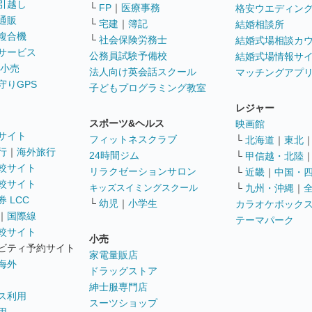
引越し
└
FP
｜
医療事務
格安ウエディン
通販
└
宅建
｜
簿記
結婚相談所
複合機
└
社会保険労務士
結婚式場相談カ
サービス
公務員試験予備校
結婚式場情報サ
 小売
法人向け英会話スクール
マッチングアプ
守りGPS
子どもプログラミング教室
レジャー
スポーツ&ヘルス
映画館
サイト
フィットネスクラブ
└
北海道
｜
東北
行
｜
海外旅行
24時間ジム
└
甲信越・北陸
較サイト
リラクゼーションサロン
└
近畿
｜
中国・
較サイト
キッズスイミングスクール
└
九州・沖縄
｜
 LCC
└
幼児
｜
小学生
カラオケボック
｜
国際線
テーマパーク
較サイト
小売
ビティ予約サイト
家電量販店
海外
ドラッグストア
紳士服専門店
ス利用
スーツショップ