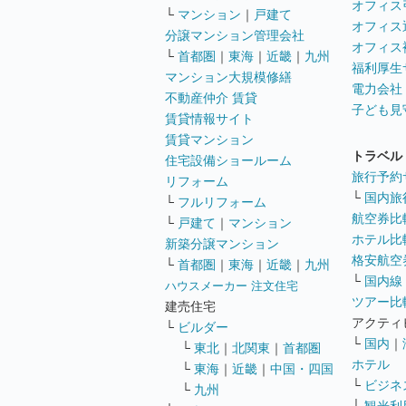
オフィス
└
マンション
｜
戸建て
オフィス
分譲マンション管理会社
オフィス
└
首都圏
｜
東海
｜
近畿
｜
九州
福利厚生
マンション大規模修繕
電力会社
不動産仲介 賃貸
子ども見
賃貸情報サイト
賃貸マンション
トラベル
住宅設備ショールーム
旅行予約
リフォーム
└
国内旅
└
フルリフォーム
航空券比
└
戸建て
｜
マンション
ホテル比
新築分譲マンション
格安航空券
└
首都圏
｜
東海
｜
近畿
｜
九州
└
国内線
ハウスメーカー 注文住宅
ツアー比
建売住宅
アクティ
└
ビルダー
└
国内
｜
└
東北
｜
北関東
｜
首都圏
ホテル
└
東海
｜
近畿
｜
中国・四国
└
ビジネ
└
九州