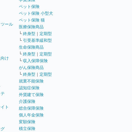
ペット保険
ペット保険 小型犬
ペット保険 猫
トツール
医療保険商品
└
終身型
｜
定期型
└
引受基準緩和型
生命保険商品
└
終身型
｜
定期型
員向け
└
収入保障保険
がん保険商品
└
終身型
｜
定期型
就業不能保険
テ
認知症保険
ステ
外貨建て保険
介護保険
サイト
総合保障保険
個人年金保険
変額保険
積立保険
ング