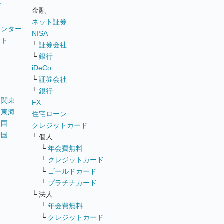
グ
金融
ネット証券
ウンター
NISA
イト
└
証券会社
リ
└
銀行
iDeCo
└
証券会社
└
銀行
｜
関東
FX
｜
東海
住宅ローン
四国
クレジットカード
全国
└ 個人
ス
└
年会費無料
└
クレジットカード
└
ゴールドカード
└
プラチナカード
└ 法人
└
年会費無料
└
クレジットカード