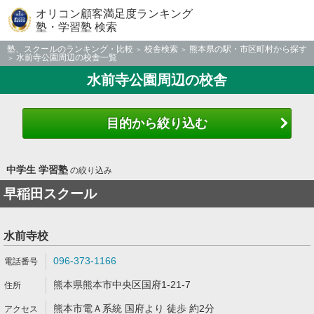
オリコン顧客満足度ランキング
塾・学習塾 検索
塾、スクールのランキング・比較
校舎検索
熊本県の駅・市区町村から探す
水前寺公園周辺の校舎一覧
水前寺公園周辺の校舎
目的から絞り込む
中学生 学習塾
の絞り込み
早稲田スクール
水前寺校
096-373-1166
熊本県熊本市中央区国府1-21-7
熊本市電Ａ系統 国府より 徒歩 約2分