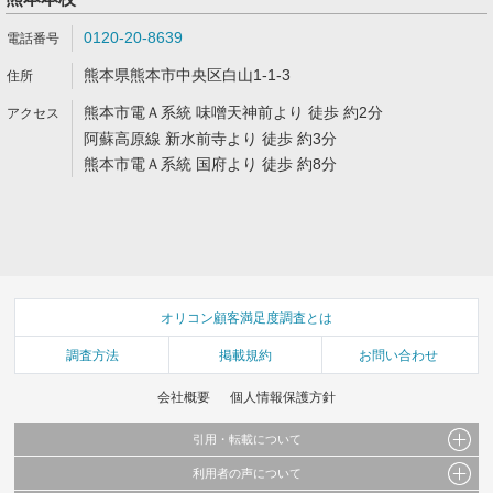
0120-20-8639
熊本県熊本市中央区白山1-1-3
熊本市電Ａ系統 味噌天神前より 徒歩 約2分
阿蘇高原線 新水前寺より 徒歩 約3分
熊本市電Ａ系統 国府より 徒歩 約8分
オリコン顧客満足度調査とは
調査方法
掲載規約
お問い合わせ
会社概要
個人情報保護方針
引用・転載について
利用者の声について
当サイトで公開されている情報（文字、写真、イラスト、画像データ等）及びこれらの配