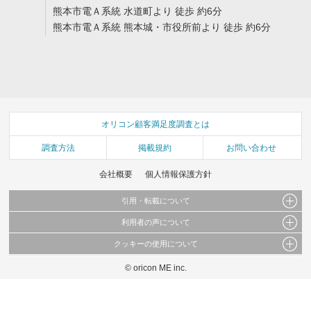
熊本市電Ａ系統 水道町より 徒歩 約6分
熊本市電Ａ系統 熊本城・市役所前より 徒歩 約6分
オリコン顧客満足度調査とは
調査方法
掲載規約
お問い合わせ
会社概要
個人情報保護方針
引用・転載について
利用者の声について
当サイトで公開されている情報（文字、写真、イラスト、画像データ等）及びこれらの配
置・編集および構造などについての著作権は株式会社oricon MEに帰属しております。
クッキーの使用について
当サイトに掲載している内容はすべてサービスの利用者が提出された見解・感想です。
これらの情報を権利者の許可なく無断転載・複製などの二次利用を行うことは固く禁じて
弊社が内容について正確性を含め一切保証するものではありません。
おります。
© oricon ME inc.
このサイトでは Cookie を使用して、ユーザーに合わせたコンテンツや広告の表示、ソー
弊社の見解・ 意見ではないことをご理解いただいた上でご覧ください。
シャル メディア機能の提供、広告の表示回数やクリック数の測定を行っています。
また、ユーザーによるサイトの利用状況についても情報を収集し、ソーシャル メディア
や広告配信、データ解析の各パートナーに提供しています。