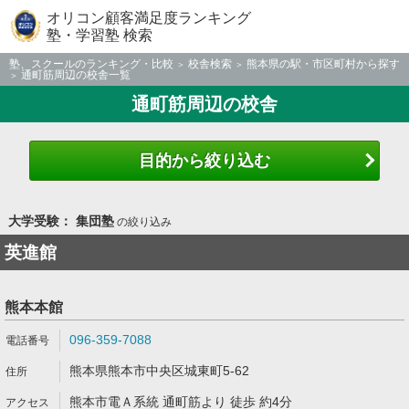
オリコン顧客満足度ランキング
塾・学習塾 検索
塾、スクールのランキング・比較
校舎検索
熊本県の駅・市区町村から探す
通町筋周辺の校舎一覧
通町筋周辺の校舎
目的から絞り込む
大学受験： 集団塾
の絞り込み
英進館
熊本本館
096-359-7088
熊本県熊本市中央区城東町5-62
熊本市電Ａ系統 通町筋より 徒歩 約4分