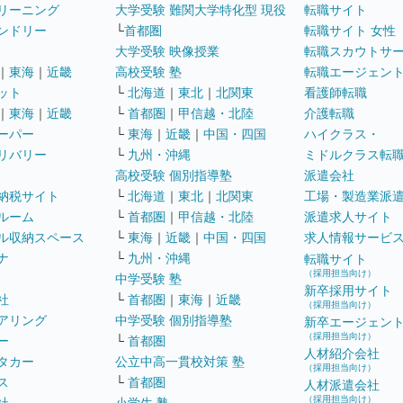
リーニング
大学受験 難関大学特化型 現役
転職サイト
ンドリー
└
首都圏
転職サイト 女性
大学受験 映像授業
転職スカウトサ
｜
東海
｜
近畿
高校受験 塾
転職エージェン
ット
└
北海道
｜
東北
｜
北関東
看護師転職
｜
東海
｜
近畿
└
首都圏
｜
甲信越・北陸
介護転職
ーパー
└
東海
｜
近畿
｜
中国・四国
ハイクラス・
リバリー
└
九州・沖縄
ミドルクラス転
高校受験 個別指導塾
派遣会社
納税サイト
└
北海道
｜
東北
｜
北関東
工場・製造業派
ルーム
└
首都圏
｜
甲信越・北陸
派遣求人サイト
ル収納スペース
└
東海
｜
近畿
｜
中国・四国
求人情報サービ
ナ
└
九州・沖縄
転職サイト
（採用担当向け）
中学受験 塾
新卒採用サイト
社
└
首都圏
｜
東海
｜
近畿
（採用担当向け）
アリング
中学受験 個別指導塾
新卒エージェン
（採用担当向け）
ー
└
首都圏
人材紹介会社
タカー
公立中高一貫校対策 塾
（採用担当向け）
ス
└
首都圏
人材派遣会社
（採用担当向け）