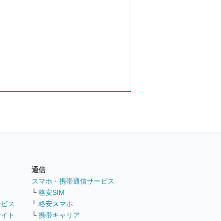
通信
ト
スマホ・携帯通信サービス
└
格安SIM
ービス
└
格安スマホ
サイト
└
携帯キャリア