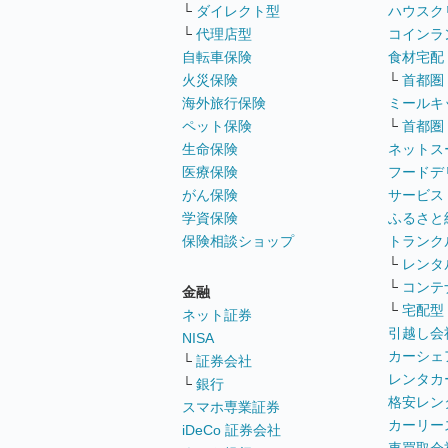
└
ダイレクト型
ハウスク
└
代理店型
コインラ
自転車保険
食材宅配
火災保険
└
首都圏
海外旅行保険
ミールキ
ペット保険
└
首都圏
生命保険
ネットス
医療保険
フードデ
がん保険
サービス
学資保険
ふるさと
保険相談ショップ
トランク
└
レンタ
└
コンテ
金融
└
宅配型
ネット証券
引越し会
NISA
カーシェ
└
証券会社
レンタカ
└
銀行
格安レン
スマホ専業証券
カーリー
iDeCo 証券会社