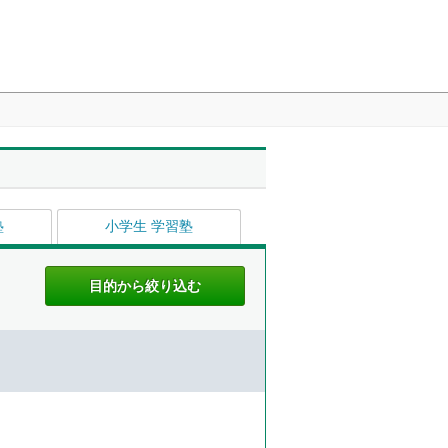
塾
小学生 学習塾