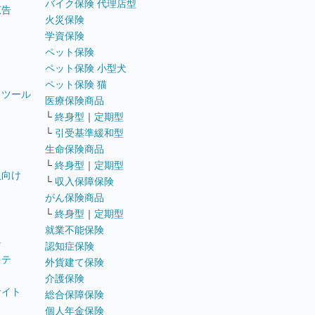
バイク保険 代理店型
広告
火災保険
学資保険
ペット保険
ペット保険 小型犬
ペット保険 猫
トツール
医療保険商品
└
終身型
｜
定期型
└
引受基準緩和型
生命保険商品
└
終身型
｜
定期型
員向け
└
収入保障保険
がん保険商品
└
終身型
｜
定期型
就業不能保険
テ
認知症保険
ステ
外貨建て保険
介護保険
サイト
総合保障保険
個人年金保険