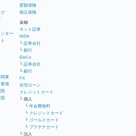
変額保険
積立保険
ング
グ
金融
ネット証券
ウンター
NISA
イト
└
証券会社
リ
└
銀行
iDeCo
└
証券会社
└
銀行
｜
関東
FX
｜
東海
住宅ローン
四国
クレジットカード
全国
└ 個人
ス
└
年会費無料
└
クレジットカード
└
ゴールドカード
└
プラチナカード
└ 法人