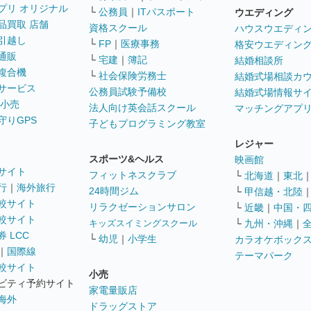
プリ オリジナル
└
公務員
｜
ITパスポート
ウエディング
品買取 店舗
資格スクール
ハウスウエディ
引越し
└
FP
｜
医療事務
格安ウエディン
通販
└
宅建
｜
簿記
結婚相談所
複合機
└
社会保険労務士
結婚式場相談カ
サービス
公務員試験予備校
結婚式場情報サ
 小売
法人向け英会話スクール
マッチングアプ
守りGPS
子どもプログラミング教室
レジャー
スポーツ&ヘルス
映画館
サイト
フィットネスクラブ
└
北海道
｜
東北
行
｜
海外旅行
24時間ジム
└
甲信越・北陸
較サイト
リラクゼーションサロン
└
近畿
｜
中国・
較サイト
キッズスイミングスクール
└
九州・沖縄
｜
 LCC
└
幼児
｜
小学生
カラオケボック
｜
国際線
テーマパーク
較サイト
小売
ビティ予約サイト
家電量販店
海外
ドラッグストア