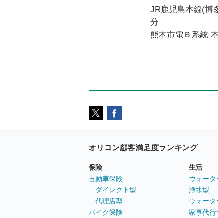
JR鹿児島本線(博多
分
熊本市電Ｂ系統 本
オリコン顧客満足度ランキング
保険
生活
自動車保険
ウォータ
└
ダイレクト型
浄水型
└
代理店型
ウォータ
バイク保険
家事代行