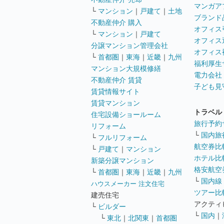
マンガア
└
マンション
｜
戸建て
｜
土地
ブランド
不動産仲介 購入
オフィス
└
マンション
｜
戸建て
オフィス
分譲マンション管理会社
オフィス
└
首都圏
｜
東海
｜
近畿
｜
九州
福利厚生
マンション大規模修繕
電力会社
不動産仲介 賃貸
子ども見
賃貸情報サイト
賃貸マンション
トラベル
住宅設備ショールーム
旅行予約
リフォーム
└
国内旅
└
フルリフォーム
航空券比
└
戸建て
｜
マンション
ホテル比
新築分譲マンション
格安航空券
└
首都圏
｜
東海
｜
近畿
｜
九州
└
国内線
ハウスメーカー 注文住宅
ツアー比
建売住宅
アクティ
└
ビルダー
└
国内
｜
└
東北
｜
北関東
｜
首都圏