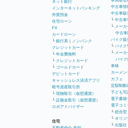
車買取会
ネット銀行
中古車情
インターネットバンキング
中古車販
外貨預金
└
中古車
住宅ローン
└
メーカ
FX
中古車
カードローン
バイク販
└
銀行系
｜
ノンバンク
└
バイク
クレジットカード
└
メーカ
└
年会費無料
バイク
└
クレジットカード
車検
└
ゴールドカード
カーメン
デビットカード
カフェ
キャッシュレス決済アプリ
定額制動
暗号資産取引所
子ども写
└
現物取引（仮想通貨）
電子書籍
└
証拠金取引（仮想通貨）
電子コミ
ロボアドバイザー
└
総合型
└
オリジ
住宅
└
出版社
不動産仲介 売却