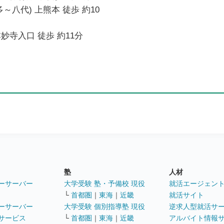
～八代) 上熊本 徒歩 約10
妙寺入口 徒歩 約11分
塾
人材
ーサーバー
大学受験 塾・予備校 現役
就活エージェン
└
首都圏
｜
東海
｜
近畿
就活サイト
ーサーバー
大学受験 個別指導塾 現役
逆求人型就活サ
サービス
└
首都圏
｜
東海
｜
近畿
アルバイト情報