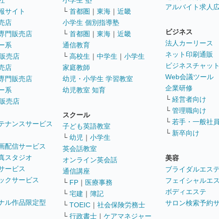
社
小学生 塾
アルバイト求人
報サイト
└
首都圏
｜
東海
｜
近畿
売店
小学生 個別指導塾
ビジネス
専門販売店
└
首都圏
｜
東海
｜
近畿
法人カーリース
ー系
通信教育
ネット印刷通販
販売店
└
高校生
｜
中学生
｜
小学生
ビジネスチャッ
売店
家庭教師
Web会議ツール
専門販売店
幼児・小学生 学習教室
企業研修
ー系
幼児教室 知育
└
経営者向け
販売店
└
管理職向け
スクール
└
若手・一般社
テナンスサービス
子ども英語教室
└
新卒向け
└
幼児
｜
小学生
画配信サービス
英会話教室
真スタジオ
美容
オンライン英会話
サービス
ブライダルエス
通信講座
ックサービス
フェイシャルエ
└
FP
｜
医療事務
ボディエステ
└
宅建
｜
簿記
ナル作品限定型
サロン検索予約
└
TOEIC
｜
社会保険労務士
└
行政書士
｜
ケアマネジャー