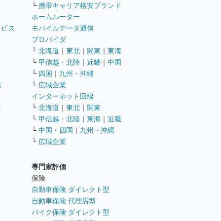
└
携帯キャリア格安ブランド
ホームルーター
ービス
モバイルデータ通信
ト
プロバイダ
└
北海道
｜
東北
｜
関東
｜
東海
└
甲信越・北陸
｜
近畿
｜
中国
└
四国
｜
九州・沖縄
職
└
広域企業
インターネット回線
遣
└
北海道
｜
東北
｜
関東
└
甲信越・北陸
｜
東海
｜
近畿
ス
└
中国・四国
｜
九州・沖縄
└
広域企業
専門家評価
ト
保険
自動車保険 ダイレクト型
自動車保険 代理店型
バイク保険 ダイレクト型