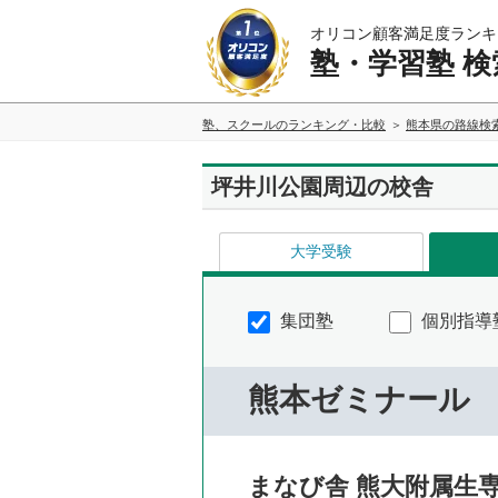
オリコン顧客満足度ランキ
塾・学習塾 検
塾、スクールのランキング・比較
熊本県の路線検
坪井川公園周辺の校舎
大学受験
集団塾
個別指導
熊本ゼミナール
まなび舎 熊大附属生