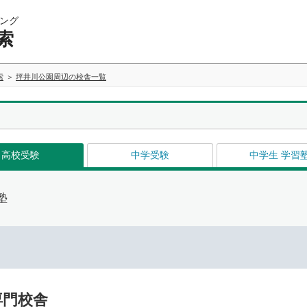
ング
索
索
坪井川公園周辺の校舎一覧
高校受験
中学受験
中学生 学習
塾
専門校舎