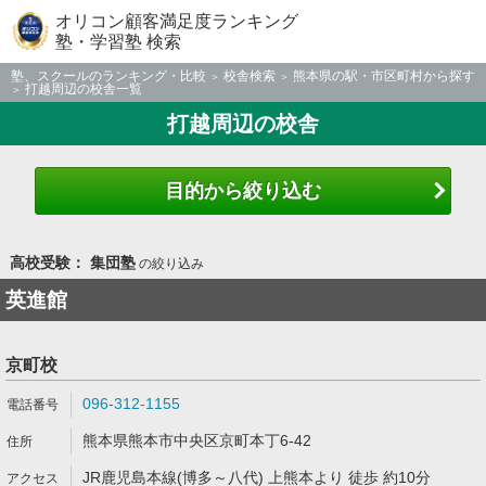
オリコン顧客満足度ランキング
塾・学習塾 検索
塾、スクールのランキング・比較
校舎検索
熊本県の駅・市区町村から探す
打越周辺の校舎一覧
打越周辺の校舎
目的から絞り込む
高校受験： 集団塾
の絞り込み
英進館
京町校
096-312-1155
熊本県熊本市中央区京町本丁6-42
JR鹿児島本線(博多～八代) 上熊本より 徒歩 約10分