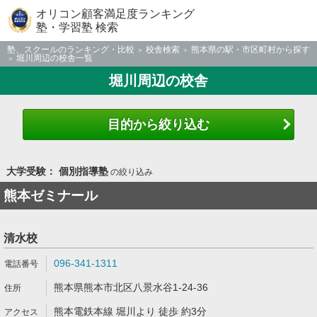
オリコン顧客満足度ランキング
塾・学習塾 検索
塾、スクールのランキング・比較
校舎検索
熊本県の駅・市区町村から探す
堀川周辺の校舎一覧
堀川周辺の校舎
目的から絞り込む
大学受験： 個別指導塾
の絞り込み
熊本ゼミナール
清水校
096-341-1311
熊本県熊本市北区八景水谷1-24-36
熊本電鉄本線 堀川より 徒歩 約3分