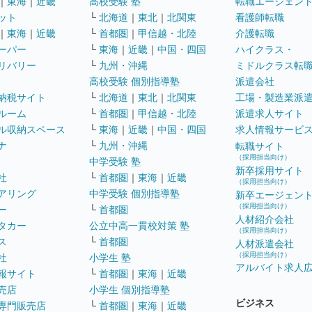
｜
東海
｜
近畿
高校受験 塾
転職エージェン
ット
└
北海道
｜
東北
｜
北関東
看護師転職
｜
東海
｜
近畿
└
首都圏
｜
甲信越・北陸
介護転職
ーパー
└
東海
｜
近畿
｜
中国・四国
ハイクラス・
リバリー
└
九州・沖縄
ミドルクラス転
高校受験 個別指導塾
派遣会社
納税サイト
└
北海道
｜
東北
｜
北関東
工場・製造業派
ルーム
└
首都圏
｜
甲信越・北陸
派遣求人サイト
ル収納スペース
└
東海
｜
近畿
｜
中国・四国
求人情報サービ
ナ
└
九州・沖縄
転職サイト
（採用担当向け）
中学受験 塾
新卒採用サイト
社
└
首都圏
｜
東海
｜
近畿
（採用担当向け）
アリング
中学受験 個別指導塾
新卒エージェン
（採用担当向け）
ー
└
首都圏
人材紹介会社
タカー
公立中高一貫校対策 塾
（採用担当向け）
ス
└
首都圏
人材派遣会社
（採用担当向け）
社
小学生 塾
アルバイト求人
報サイト
└
首都圏
｜
東海
｜
近畿
売店
小学生 個別指導塾
ビジネス
専門販売店
└
首都圏
｜
東海
｜
近畿