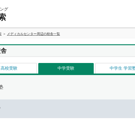
ング
索
索
メディカルセンター周辺の校舎一覧
校舎
高校受験
中学受験
中学生 学習
塾
ー