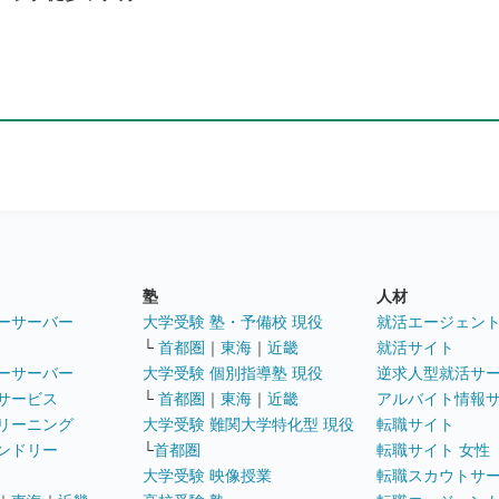
塾
人材
ーサーバー
大学受験 塾・予備校 現役
就活エージェン
└
首都圏
｜
東海
｜
近畿
就活サイト
ーサーバー
大学受験 個別指導塾 現役
逆求人型就活サ
サービス
└
首都圏
｜
東海
｜
近畿
アルバイト情報
リーニング
大学受験 難関大学特化型 現役
転職サイト
ンドリー
└
首都圏
転職サイト 女性
大学受験 映像授業
転職スカウトサ