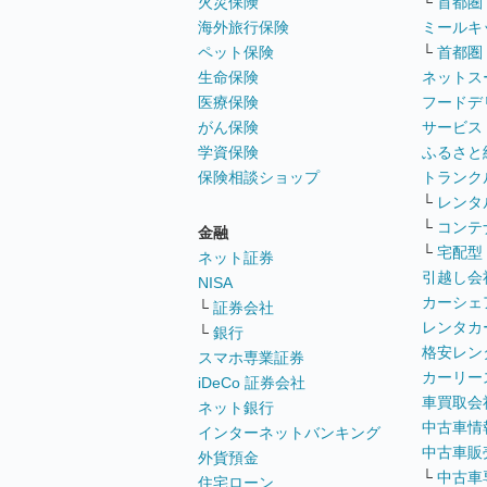
火災保険
└
首都圏
海外旅行保険
ミールキ
ペット保険
└
首都圏
生命保険
ネットス
医療保険
フードデ
がん保険
サービス
学資保険
ふるさと
保険相談ショップ
トランク
└
レンタ
└
コンテ
金融
└
宅配型
ネット証券
引越し会
NISA
カーシェ
└
証券会社
レンタカ
└
銀行
格安レン
スマホ専業証券
カーリー
iDeCo 証券会社
車買取会
ネット銀行
中古車情
インターネットバンキング
中古車販
外貨預金
└
中古車
住宅ローン