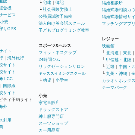
通販
└
宅建
｜
簿記
結婚相談所
複合機
└
社会保険労務士
結婚式場相談カ
サービス
公務員試験予備校
結婚式場情報サ
 小売
法人向け英会話スクール
マッチングアプ
守りGPS
子どもプログラミング教室
レジャー
スポーツ&ヘルス
映画館
サイト
フィットネスクラブ
└
北海道
｜
東北
行
｜
海外旅行
24時間ジム
└
甲信越・北陸
較サイト
リラクゼーションサロン
└
近畿
｜
中国・
較サイト
キッズスイミングスクール
└
九州・沖縄
｜
 LCC
└
幼児
｜
小学生
カラオケボック
｜
国際線
テーマパーク
較サイト
小売
ビティ予約サイト
家電量販店
海外
ドラッグストア
紳士服専門店
ス利用
スーツショップ
用
カー用品店