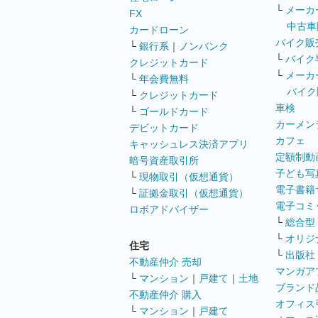
└
メーカ
FX
中古車
カードローン
バイク販
└
銀行系
｜
ノンバンク
└
バイク
クレジットカード
└
メーカ
└
年会費無料
バイク
└
クレジットカード
車検
└
ゴールドカード
カーメン
デビットカード
カフェ
キャッシュレス決済アプリ
定額制動
暗号資産取引所
子ども写
└
現物取引（仮想通貨）
電子書籍
└
証拠金取引（仮想通貨）
電子コミ
ロボアドバイザー
└
総合型
└
オリジ
住宅
└
出版社
不動産仲介 売却
マンガア
└
マンション
｜
戸建て
｜
土地
ブランド
不動産仲介 購入
オフィス
└
マンション
｜
戸建て