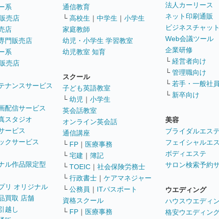
法人カーリース
ー系
通信教育
ネット印刷通販
販売店
└
高校生
｜
中学生
｜
小学生
ビジネスチャッ
売店
家庭教師
Web会議ツール
専門販売店
幼児・小学生 学習教室
企業研修
ー系
幼児教室 知育
└
経営者向け
販売店
└
管理職向け
スクール
└
若手・一般社
テナンスサービス
子ども英語教室
└
新卒向け
└
幼児
｜
小学生
画配信サービス
英会話教室
真スタジオ
美容
オンライン英会話
サービス
ブライダルエス
通信講座
ックサービス
フェイシャルエ
└
FP
｜
医療事務
ボディエステ
└
宅建
｜
簿記
ナル作品限定型
サロン検索予約
└
TOEIC
｜
社会保険労務士
└
行政書士
｜
ケアマネジャー
プリ オリジナル
└
公務員
｜
ITパスポート
ウエディング
品買取 店舗
資格スクール
ハウスウエディ
引越し
└
FP
｜
医療事務
格安ウエディン