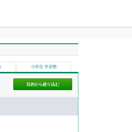
塾
小学生 学習塾