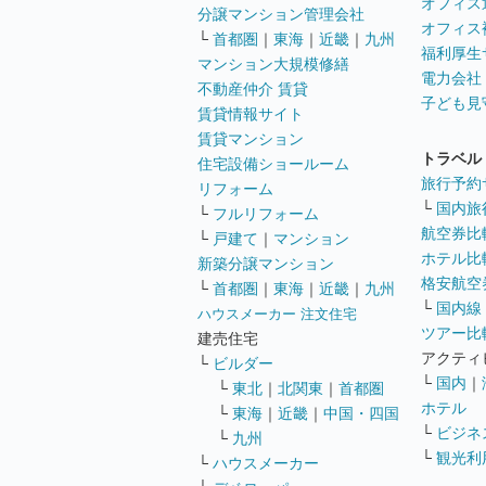
オフィス
分譲マンション管理会社
オフィス
└
首都圏
｜
東海
｜
近畿
｜
九州
福利厚生
マンション大規模修繕
電力会社
不動産仲介 賃貸
子ども見
賃貸情報サイト
賃貸マンション
トラベル
住宅設備ショールーム
旅行予約
リフォーム
└
国内旅
└
フルリフォーム
航空券比
└
戸建て
｜
マンション
ホテル比
新築分譲マンション
格安航空券
└
首都圏
｜
東海
｜
近畿
｜
九州
└
国内線
ハウスメーカー 注文住宅
ツアー比
建売住宅
アクティ
└
ビルダー
└
国内
｜
└
東北
｜
北関東
｜
首都圏
ホテル
└
東海
｜
近畿
｜
中国・四国
└
ビジネ
└
九州
└
観光利
└
ハウスメーカー