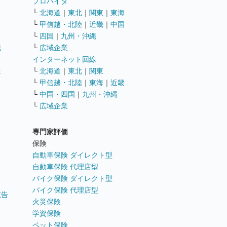
ト
プロバイダ
└
北海道
｜
東北
｜
関東
｜
東海
└
甲信越・北陸
｜
近畿
｜
中国
└
四国
｜
九州・沖縄
職
└
広域企業
インターネット回線
遣
└
北海道
｜
東北
｜
関東
└
甲信越・北陸
｜
東海
｜
近畿
ス
└
中国・四国
｜
九州・沖縄
└
広域企業
専門家評価
ト
保険
自動車保険 ダイレクト型
自動車保険 代理店型
バイク保険 ダイレクト型
バイク保険 代理店型
広告
火災保険
学資保険
ペット保険