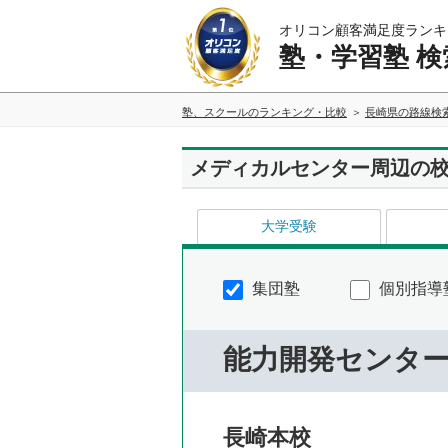
オリコン顧客満足度ランキ
塾・学習塾 検
塾、スクールのランキング・比較
長崎県の路線検
メディカルセンター周辺の
大学受験
集団塾
個別指導
能力開発センタ
長崎本校