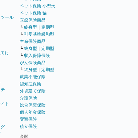
ペット保険 小型犬
ペット保険 猫
トツール
医療保険商品
└
終身型
｜
定期型
└
引受基準緩和型
生命保険商品
└
終身型
｜
定期型
員向け
└
収入保障保険
がん保険商品
└
終身型
｜
定期型
就業不能保険
テ
認知症保険
ステ
外貨建て保険
介護保険
サイト
総合保障保険
個人年金保険
変額保険
積立保険
ング
グ
金融