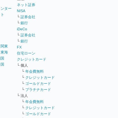
ネット証券
ウンター
NISA
イト
└
証券会社
リ
└
銀行
iDeCo
└
証券会社
└
銀行
｜
関東
FX
｜
東海
住宅ローン
四国
クレジットカード
全国
└ 個人
ス
└
年会費無料
└
クレジットカード
└
ゴールドカード
└
プラチナカード
└ 法人
└
年会費無料
└
クレジットカード
└
ゴールドカード