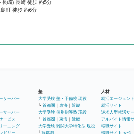
長崎) 長崎 徒歩 約5分
島町 徒歩 約6分
塾
人材
ーサーバー
大学受験 塾・予備校 現役
就活エージェン
└
首都圏
｜
東海
｜
近畿
就活サイト
ーサーバー
大学受験 個別指導塾 現役
逆求人型就活サ
サービス
└
首都圏
｜
東海
｜
近畿
アルバイト情報
リーニング
大学受験 難関大学特化型 現役
転職サイト
ンドリー
└
首都圏
転職サイト 女性