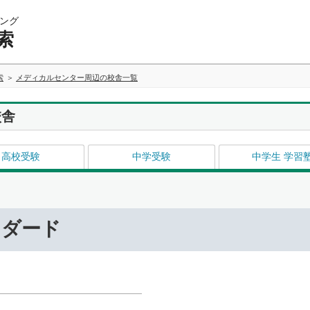
ング
索
索
メディカルセンター周辺の校舎一覧
校舎
高校受験
中学受験
中学生 学習
ンダード