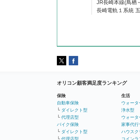
JR長崎本線(鳥栖～
長崎電軌１系統 五
オリコン顧客満足度ランキング
保険
生活
自動車保険
ウォータ
└
ダイレクト型
浄水型
└
代理店型
ウォータ
バイク保険
家事代行
└
ダイレクト型
ハウスク
└
代理店型
コインラ