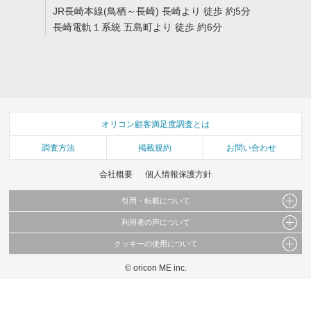
JR長崎本線(鳥栖～長崎) 長崎より 徒歩 約5分
長崎電軌１系統 五島町より 徒歩 約6分
オリコン顧客満足度調査とは
調査方法
掲載規約
お問い合わせ
会社概要
個人情報保護方針
引用・転載について
利用者の声について
当サイトで公開されている情報（文字、写真、イラスト、画像データ等）及びこれらの配
置・編集および構造などについての著作権は株式会社oricon MEに帰属しております。
クッキーの使用について
当サイトに掲載している内容はすべてサービスの利用者が提出された見解・感想です。
これらの情報を権利者の許可なく無断転載・複製などの二次利用を行うことは固く禁じて
弊社が内容について正確性を含め一切保証するものではありません。
おります。
© oricon ME inc.
このサイトでは Cookie を使用して、ユーザーに合わせたコンテンツや広告の表示、ソー
弊社の見解・ 意見ではないことをご理解いただいた上でご覧ください。
シャル メディア機能の提供、広告の表示回数やクリック数の測定を行っています。
また、ユーザーによるサイトの利用状況についても情報を収集し、ソーシャル メディア
や広告配信、データ解析の各パートナーに提供しています。