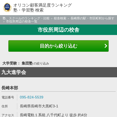
オリコン顧客満足度ランキング
塾・学習塾 検索
塾、スクールのランキング・比較
校舎検索
長崎県の駅・市区町村から探す
市役所周辺の校舎一覧
市役所周辺の校舎
目的から絞り込む
大学受験： 集団塾
の絞り込み
九大進学会
長崎本部
095-824-5539
長崎県長崎市大黒町3-1
長崎電軌１系統 八千代町より 徒歩 約4分