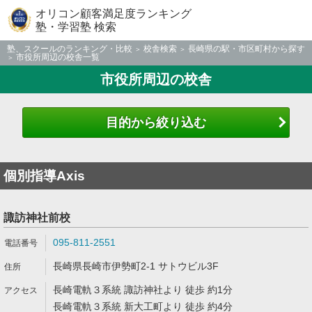
オリコン顧客満足度ランキング
塾・学習塾 検索
塾、スクールのランキング・比較
校舎検索
長崎県の駅・市区町村から探す
市役所周辺の校舎一覧
市役所周辺の校舎
目的から絞り込む
個別指導Axis
諏訪神社前校
095-811-2551
長崎県長崎市伊勢町2-1 サトウビル3F
長崎電軌３系統 諏訪神社より 徒歩 約1分
長崎電軌３系統 新大工町より 徒歩 約4分