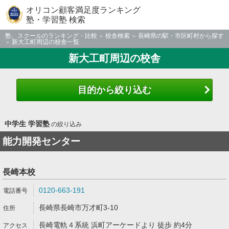
オリコン顧客満足度ランキング
塾・学習塾 検索
塾、スクールのランキング・比較
校舎検索
長崎県の駅・市区町村から探す
新大工町周辺の校舎一覧
新大工町周辺の校舎
目的から絞り込む
中学生 学習塾
の絞り込み
能力開発センター
長崎本校
0120-663-191
長崎県長崎市万才町3-10
長崎電軌４系統 浜町アーケードより 徒歩 約4分