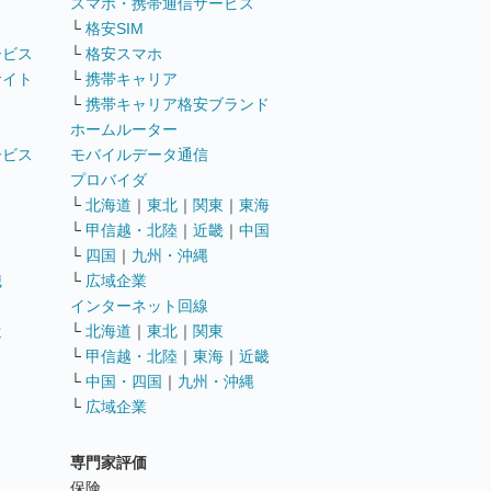
ト
スマホ・携帯通信サービス
└
格安SIM
ービス
└
格安スマホ
サイト
└
携帯キャリア
└
携帯キャリア格安ブランド
ホームルーター
ービス
モバイルデータ通信
ト
プロバイダ
└
北海道
｜
東北
｜
関東
｜
東海
└
甲信越・北陸
｜
近畿
｜
中国
└
四国
｜
九州・沖縄
職
└
広域企業
インターネット回線
遣
└
北海道
｜
東北
｜
関東
└
甲信越・北陸
｜
東海
｜
近畿
ス
└
中国・四国
｜
九州・沖縄
└
広域企業
専門家評価
ト
保険