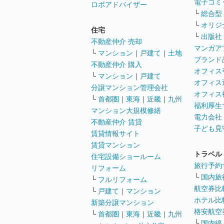
電子コミ
ロボアドバイザー
└
総合型
└
オリジ
住宅
└
出版社
不動産仲介 売却
マンガア
└
マンション
｜
戸建て
｜
土地
ブランド
不動産仲介 購入
オフィス
└
マンション
｜
戸建て
オフィス
分譲マンション管理会社
オフィス
└
首都圏
｜
東海
｜
近畿
｜
九州
福利厚生
マンション大規模修繕
電力会社
不動産仲介 賃貸
子ども見
賃貸情報サイト
賃貸マンション
トラベル
住宅設備ショールーム
旅行予約
リフォーム
└
国内旅
└
フルリフォーム
航空券比
└
戸建て
｜
マンション
ホテル比
新築分譲マンション
格安航空券
└
首都圏
｜
東海
｜
近畿
｜
九州
└
国内線