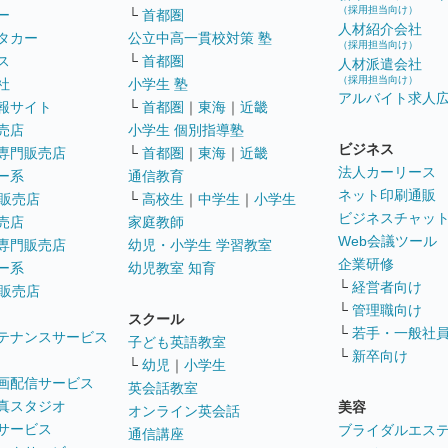
（採用担当向け）
ー
└
首都圏
人材紹介会社
タカー
公立中高一貫校対策 塾
（採用担当向け）
ス
└
首都圏
人材派遣会社
（採用担当向け）
社
小学生 塾
アルバイト求人
報サイト
└
首都圏
｜
東海
｜
近畿
売店
小学生 個別指導塾
ビジネス
専門販売店
└
首都圏
｜
東海
｜
近畿
法人カーリース
ー系
通信教育
ネット印刷通販
販売店
└
高校生
｜
中学生
｜
小学生
ビジネスチャッ
売店
家庭教師
Web会議ツール
専門販売店
幼児・小学生 学習教室
企業研修
ー系
幼児教室 知育
└
経営者向け
販売店
└
管理職向け
スクール
└
若手・一般社
テナンスサービス
子ども英語教室
└
新卒向け
└
幼児
｜
小学生
画配信サービス
英会話教室
真スタジオ
美容
オンライン英会話
サービス
ブライダルエス
通信講座