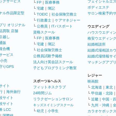
ックサービス
フェイシャルエ
└
FP
｜
医療事務
ボディエステ
└
宅建
｜
簿記
ナル作品限定型
サロン検索予約
└
TOEIC
｜
社会保険労務士
└
行政書士
｜
ケアマネジャー
プリ オリジナル
└
公務員
｜
ITパスポート
ウエディング
品買取 店舗
資格スクール
ハウスウエディ
引越し
└
FP
｜
医療事務
格安ウエディン
通販
└
宅建
｜
簿記
結婚相談所
複合機
└
社会保険労務士
結婚式場相談カ
サービス
公務員試験予備校
結婚式場情報サ
 小売
法人向け英会話スクール
マッチングアプ
守りGPS
子どもプログラミング教室
レジャー
スポーツ&ヘルス
映画館
サイト
フィットネスクラブ
└
北海道
｜
東北
行
｜
海外旅行
24時間ジム
└
甲信越・北陸
較サイト
リラクゼーションサロン
└
近畿
｜
中国・
較サイト
キッズスイミングスクール
└
九州・沖縄
｜
 LCC
└
幼児
｜
小学生
カラオケボック
｜
国際線