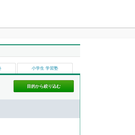
塾
小学生 学習塾