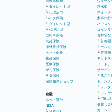
自動車保険
ウォータ
└
ダイレクト型
浄水型
└
代理店型
ウォータ
バイク保険
家事代行
└
ダイレクト型
ハウスク
└
代理店型
コインラ
自転車保険
食材宅配
火災保険
└
首都圏
海外旅行保険
ミールキ
ペット保険
└
首都圏
生命保険
ネットス
医療保険
フードデ
がん保険
サービス
学資保険
ふるさと
保険相談ショップ
トランク
└
レンタ
└
コンテ
金融
└
宅配型
ネット証券
引越し会
NISA
カーシェ
└
証券会社