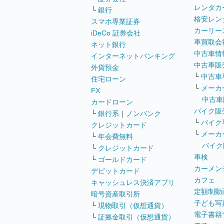
レンタカ
└
銀行
格安レン
スマホ専業証券
カーリー
iDeCo 証券会社
車買取会
ネット銀行
中古車情
インターネットバンキング
中古車販
外貨預金
└
中古車
住宅ローン
└
メーカ
FX
中古車
カードローン
バイク販
└
銀行系
｜
ノンバンク
└
バイク
クレジットカード
└
メーカ
└
年会費無料
バイク
└
クレジットカード
車検
└
ゴールドカード
カーメン
デビットカード
カフェ
キャッシュレス決済アプリ
定額制動
暗号資産取引所
子ども写
└
現物取引（仮想通貨）
電子書籍
└
証拠金取引（仮想通貨）