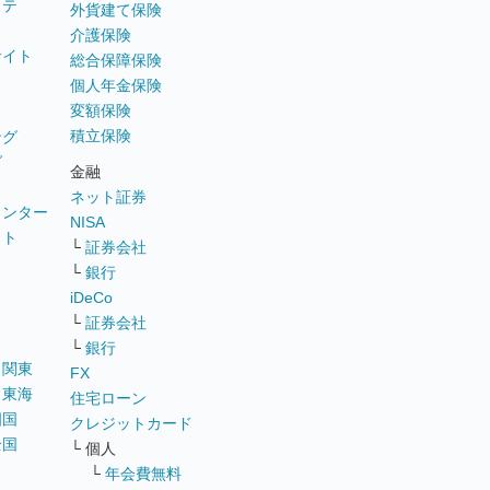
ステ
外貨建て保険
介護保険
サイト
総合保障保険
個人年金保険
変額保険
積立保険
ング
グ
金融
ネット証券
ウンター
NISA
イト
└
証券会社
リ
└
銀行
iDeCo
└
証券会社
└
銀行
｜
関東
FX
｜
東海
住宅ローン
四国
クレジットカード
全国
└ 個人
ス
└
年会費無料