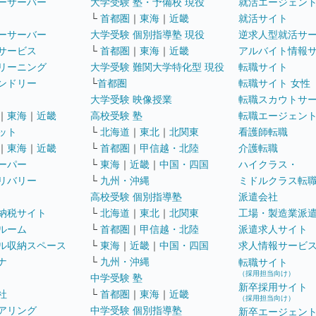
ーサーバー
大学受験 塾・予備校 現役
就活エージェン
└
首都圏
｜
東海
｜
近畿
就活サイト
ーサーバー
大学受験 個別指導塾 現役
逆求人型就活サ
サービス
└
首都圏
｜
東海
｜
近畿
アルバイト情報
リーニング
大学受験 難関大学特化型 現役
転職サイト
ンドリー
└
首都圏
転職サイト 女性
大学受験 映像授業
転職スカウトサ
｜
東海
｜
近畿
高校受験 塾
転職エージェン
ット
└
北海道
｜
東北
｜
北関東
看護師転職
｜
東海
｜
近畿
└
首都圏
｜
甲信越・北陸
介護転職
ーパー
└
東海
｜
近畿
｜
中国・四国
ハイクラス・
リバリー
└
九州・沖縄
ミドルクラス転
高校受験 個別指導塾
派遣会社
納税サイト
└
北海道
｜
東北
｜
北関東
工場・製造業派
ルーム
└
首都圏
｜
甲信越・北陸
派遣求人サイト
ル収納スペース
└
東海
｜
近畿
｜
中国・四国
求人情報サービ
ナ
└
九州・沖縄
転職サイト
（採用担当向け）
中学受験 塾
新卒採用サイト
社
└
首都圏
｜
東海
｜
近畿
（採用担当向け）
アリング
中学受験 個別指導塾
新卒エージェン