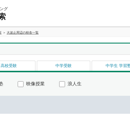
ング
索
索
大波止周辺の校舎一覧
高校受験
中学受験
中学生 学習
塾
映像授業
浪人生