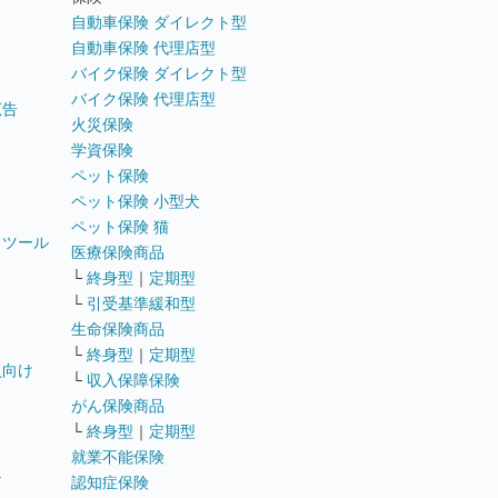
自動車保険 ダイレクト型
自動車保険 代理店型
バイク保険 ダイレクト型
バイク保険 代理店型
広告
火災保険
学資保険
ペット保険
ペット保険 小型犬
ペット保険 猫
トツール
医療保険商品
└
終身型
｜
定期型
└
引受基準緩和型
生命保険商品
└
終身型
｜
定期型
員向け
└
収入保障保険
がん保険商品
└
終身型
｜
定期型
就業不能保険
テ
認知症保険