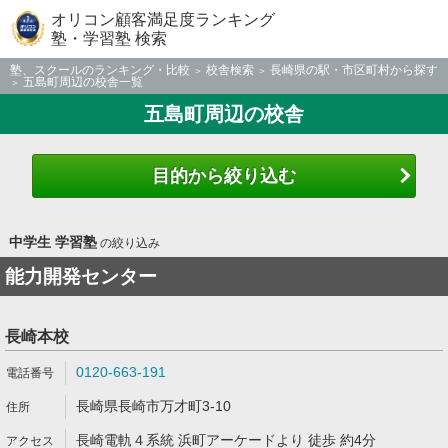
オリコン顧客満足度ランキング
塾・学習塾 検索
塾、スクールのランキング・比較
校舎検索
長崎県の駅・市区町村から探す
五島町周辺の校舎一覧
五島町周辺の校舎
目的から絞り込む
中学生 学習塾
の絞り込み
能力開発センター
長崎本校
0120-663-191
長崎県長崎市万才町3-10
長崎電軌４系統 浜町アーケードより 徒歩 約4分