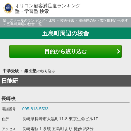
オリコン顧客満足度ランキング
塾・学習塾 検索
塾、スクールのランキング・比較
校舎検索
長崎県の駅・市区町村から探す
五島町周辺の校舎一覧
五島町周辺の校舎
目的から絞り込む
中学受験： 集団塾
の絞り込み
日能研
長崎校
095-818-5533
長崎県長崎市大黒町11-8 東京生命ビル1F
長崎電軌１系統 五島町より 徒歩 約3分