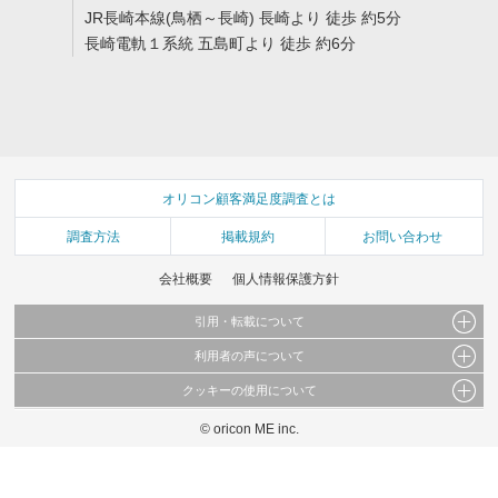
JR長崎本線(鳥栖～長崎) 長崎より 徒歩 約5分
長崎電軌１系統 五島町より 徒歩 約6分
オリコン顧客満足度調査とは
調査方法
掲載規約
お問い合わせ
会社概要
個人情報保護方針
引用・転載について
利用者の声について
当サイトで公開されている情報（文字、写真、イラスト、画像データ等）及びこれらの配
置・編集および構造などについての著作権は株式会社oricon MEに帰属しております。
クッキーの使用について
当サイトに掲載している内容はすべてサービスの利用者が提出された見解・感想です。
これらの情報を権利者の許可なく無断転載・複製などの二次利用を行うことは固く禁じて
弊社が内容について正確性を含め一切保証するものではありません。
おります。
© oricon ME inc.
このサイトでは Cookie を使用して、ユーザーに合わせたコンテンツや広告の表示、ソー
弊社の見解・ 意見ではないことをご理解いただいた上でご覧ください。
シャル メディア機能の提供、広告の表示回数やクリック数の測定を行っています。
また、ユーザーによるサイトの利用状況についても情報を収集し、ソーシャル メディア
や広告配信、データ解析の各パートナーに提供しています。