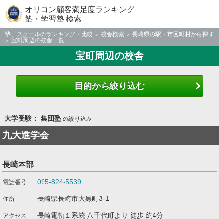
オリコン顧客満足度ランキング
塾・学習塾 検索
塾、スクールのランキング・比較
校舎検索
長崎県の駅・市区町村から探す
宝町周辺の校舎一覧
宝町周辺の校舎
目的から絞り込む
大学受験： 集団塾
の絞り込み
九大進学会
長崎本部
095-824-5539
長崎県長崎市大黒町3-1
長崎電軌１系統 八千代町より 徒歩 約4分