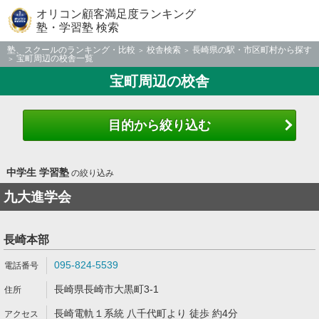
オリコン顧客満足度ランキング
塾・学習塾 検索
塾、スクールのランキング・比較
校舎検索
長崎県の駅・市区町村から探す
宝町周辺の校舎一覧
宝町周辺の校舎
目的から絞り込む
中学生 学習塾
の絞り込み
九大進学会
長崎本部
095-824-5539
長崎県長崎市大黒町3-1
長崎電軌１系統 八千代町より 徒歩 約4分