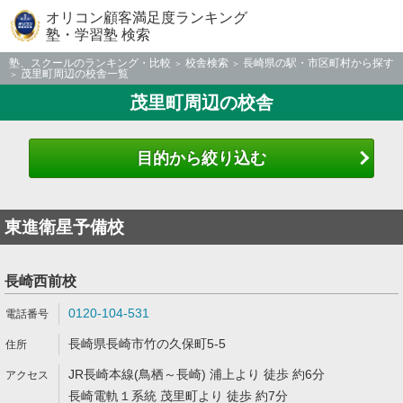
オリコン顧客満足度ランキング
塾・学習塾 検索
塾、スクールのランキング・比較
校舎検索
長崎県の駅・市区町村から探す
茂里町周辺の校舎一覧
茂里町周辺の校舎
目的から絞り込む
東進衛星予備校
長崎西前校
0120-104-531
長崎県長崎市竹の久保町5-5
JR長崎本線(鳥栖～長崎) 浦上より 徒歩 約6分
長崎電軌１系統 茂里町より 徒歩 約7分